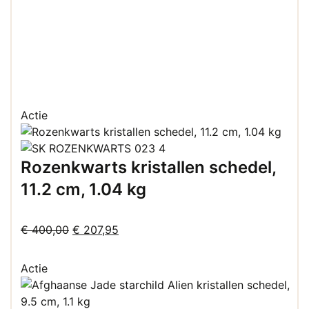
Actie
Rozenkwarts kristallen schedel,
11.2 cm, 1.04 kg
Oorspronkelijke
Huidige
€
400,00
€
207,95
prijs
prijs
was:
is:
Actie
€ 400,00.
€ 207,95.