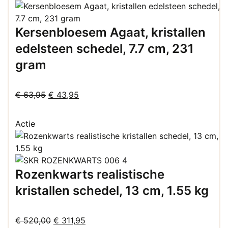
€ 196,00.
€ 131,00.
Kersenbloesem Agaat, kristallen
edelsteen schedel, 7.7 cm, 231
gram
Oorspronkelijke
Huidige
€
63,95
€
43,95
prijs
prijs
was:
is:
Actie
€ 63,95.
€ 43,95.
Rozenkwarts realistische
kristallen schedel, 13 cm, 1.55 kg
Oorspronkelijke
Huidige
€
520,00
€
311,95