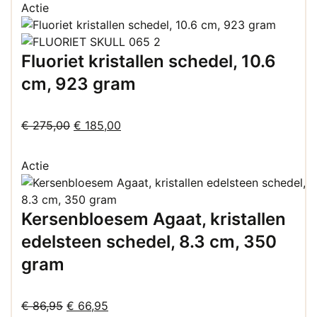
Actie
Fluoriet kristallen schedel, 10.6
cm, 923 gram
Oorspronkelijke
Huidige
€
275,00
€
185,00
prijs
prijs
was:
is:
Actie
€ 275,00.
€ 185,00.
Kersenbloesem Agaat, kristallen
edelsteen schedel, 8.3 cm, 350
gram
Oorspronkelijke
Huidige
€
86,95
€
66,95