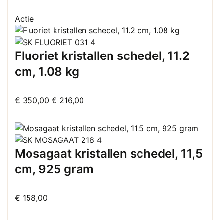
prijs
prijs
was:
is:
Actie
€ 37,50.
€ 25,00.
Fluoriet kristallen schedel, 11.2
cm, 1.08 kg
Oorspronkelijke
Huidige
€
350,00
€
216,00
prijs
prijs
was:
is:
€ 350,00.
€ 216,00.
Mosagaat kristallen schedel, 11,5
cm, 925 gram
€
158,00