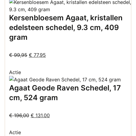
Kersenbloesem Agaat, kristallen
edelsteen schedel, 9.3 cm, 409
gram
Oorspronkelijke
Huidige
€
99,95
€
77,95
prijs
prijs
was:
is:
Actie
€ 99,95.
€ 77,95.
Agaat Geode Raven Schedel, 17
cm, 524 gram
Oorspronkelijke
Huidige
€
196,00
€
131,00
prijs
prijs
was:
is:
Actie