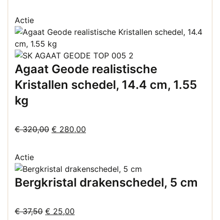
prijs
prijs
was:
is:
Actie
€ 520,00.
€ 311,95.
Agaat Geode realistische
Kristallen schedel, 14.4 cm, 1.55
kg
Oorspronkelijke
Huidige
€
320,00
€
280,00
prijs
prijs
was:
is:
Actie
€ 320,00.
€ 280,00.
Bergkristal drakenschedel, 5 cm
Oorspronkelijke
Huidige
€
37,50
€
25,00