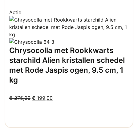
prijs
prijs
was:
is:
Actie
€ 86,95.
€ 66,95.
Chrysocolla met Rookkwarts
starchild Alien kristallen schedel
met Rode Jaspis ogen, 9.5 cm, 1
kg
Oorspronkelijke
Huidige
€
275,00
€
199,00
prijs
prijs
was:
is:
€ 275,00.
€ 199,00.