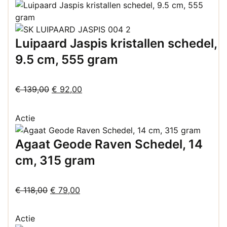
€ 275,00.
€ 199,00.
Luipaard Jaspis kristallen schedel,
9.5 cm, 555 gram
Oorspronkelijke
Huidige
€
139,00
€
92,00
prijs
prijs
was:
is:
Actie
€ 139,00.
€ 92,00.
Agaat Geode Raven Schedel, 14
cm, 315 gram
Oorspronkelijke
Huidige
€
118,00
€
79,00
prijs
prijs
was:
is:
Actie
€ 118,00.
€ 79,00.