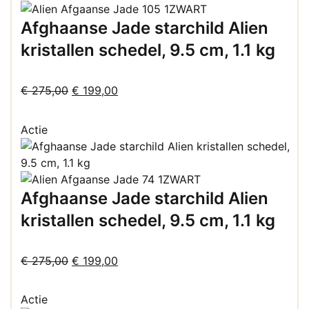
Afghaanse Jade starchild Alien
kristallen schedel, 9.5 cm, 1.1 kg
Oorspronkelijke
Huidige
€
275,00
€
199,00
prijs
prijs
was:
is:
Actie
€ 275,00.
€ 199,00.
Afghaanse Jade starchild Alien
kristallen schedel, 9.5 cm, 1.1 kg
Oorspronkelijke
Huidige
€
275,00
€
199,00
prijs
prijs
was:
is:
Actie