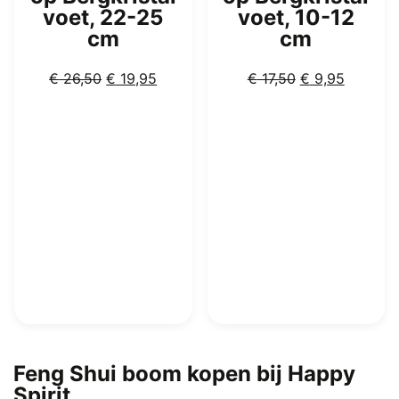
voet, 22-25
voet, 10-12
cm
cm
Oorspronkelijke
Huidige
Oorspronkelijk
Huidige
€
26,50
€
19,95
€
17,50
€
9,95
prijs
prijs
prijs
prijs
was:
is:
was:
is:
€ 26,50.
€ 19,95.
€ 17,50.
€ 9,95.
Feng Shui boom kopen bij Happy
Spirit