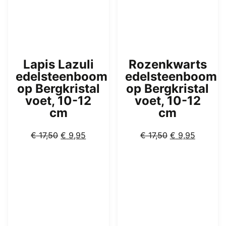
Lapis Lazuli
Rozenkwarts
edelsteenboom
edelsteenboom
op Bergkristal
op Bergkristal
voet, 10-12
voet, 10-12
cm
cm
Oorspronkelijke
Huidige
Oorspronkelijk
Huidige
€
17,50
€
9,95
€
17,50
€
9,95
prijs
prijs
prijs
prijs
was:
is:
was:
is:
€ 17,50.
€ 9,95.
€ 17,50.
€ 9,95.