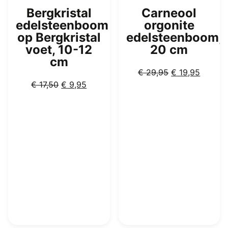
Bergkristal
Carneool
edelsteenboom
orgonite
op Bergkristal
edelsteenboom,
voet, 10-12
20 cm
cm
Oorspronkelijk
Huidig
€
29,95
€
19,95
Oorspronkelijke
Huidige
prijs
prijs
€
17,50
€
9,95
prijs
prijs
was:
is:
was:
is:
€ 29,95.
€ 19,95
€ 17,50.
€ 9,95.