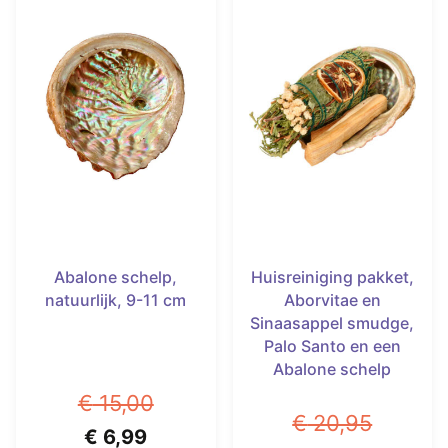
Abalone schelp,
Huisreiniging pakket,
natuurlijk, 9-11 cm
Aborvitae en
Sinaasappel smudge,
Palo Santo en een
Abalone schelp
€
15,00
€
20,95
Oorspronkelijke
Huidige
€
6,99