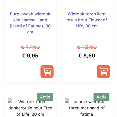
Purplewash wierook
Wierook toren licht
kist Hamsa Hand
bruin hout Flower of
(Hand of Fatima), 30
Life, 30 cm
cm
€
17,50
€
12,50
Oorspronkelijke
Huidige
Oorspronkelijk
Huidige
€
9,95
€
8,50
prijs
prijs
prijs
prijs
was:
is:
was:
is:
€ 17,50.
€ 9,95.
€ 12,50.
€ 8,50.
Actie
Actie