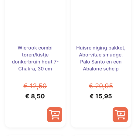
Wierook combi
Huisreiniging pakket,
toren/kistje
Aborvitae smudge,
donkerbruin hout 7-
Palo Santo en een
Chakra, 30 cm
Abalone schelp
€
12,50
€
20,95
Oorspronkelijke
Huidige
Oorspronkelijk
Huidige
€
8,50
€
15,95
prijs
prijs
prijs
prijs
was:
is:
was:
is:
€ 12,50.
€ 8,50.
€ 20,95.
€ 15,95