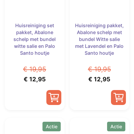
Huisreiniging set
Huisreiniging pakket,
pakket, Abalone
Abalone schelp met
schelp met bundel
bundel Witte salie
witte salie en Palo
met Lavendel en Palo
Santo houtje
Santo houtje
€
19,95
€
19,95
Oorspronkelijke
Huidige
Oorspronkelijk
Huidige
€
12,95
€
12,95
prijs
prijs
prijs
prijs
was:
is:
was:
is:
€ 19,95.
€ 12,95.
€ 19,95.
€ 12,95
Actie
Actie