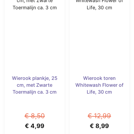
Wierook plankje, 25
Wierook toren
cm, met Zwarte
Whitewash Flower of
Toermalijn ca. 3 cm
Life, 30 cm
€
8,50
€
12,99
Oorspronkelijke
Huidige
Oorspronkelijk
Huidige
€
4,99
€
8,99