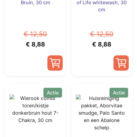
Bruin, 30 cm
of Life whitewash, 30
cm
€
12,50
€
12,50
Oorspronkelijke
Huidige
Oorspronkelijk
Huidige
€
8,88
€
8,88
prijs
prijs
prijs
prijs
was:
is:
was:
is:
€ 12,50.
€ 8,88.
€ 12,50.
€ 8,88.
Actie
Actie