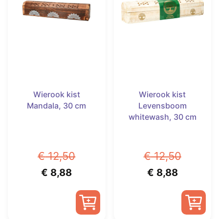
Wierook kist
Wierook kist
Mandala, 30 cm
Levensboom
whitewash, 30 cm
€
12,50
€
12,50
Oorspronkelijke
Huidige
Oorspronkelijk
Huidige
€
8,88
€
8,88
prijs
prijs
prijs
prijs
was:
is:
was:
is: