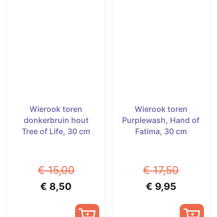
Wierook toren
Wierook toren
donkerbruin hout
Purplewash, Hand of
Tree of Life, 30 cm
Fatima, 30 cm
€
15,00
€
17,50
Oorspronkelijke
Huidige
Oorspronkelijk
Huidige
€
8,50
€
9,95
prijs
prijs
prijs
prijs