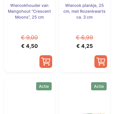
Wierookhouder van
Wierook plankje, 25
Mangohout “Crescent
cm, met Rozenkwarts
Moons”, 25 cm
ca. 3 cm
€
9,00
€
6,99
Oorspronkelijke
Huidige
Oorspronkelijk
Huidige
€
4,50
€
4,25
prijs
prijs
prijs
prijs
was:
is:
was:
is:
€ 9,00.
€ 4,50.
€ 6,99.
€ 4,25.
Actie
Actie