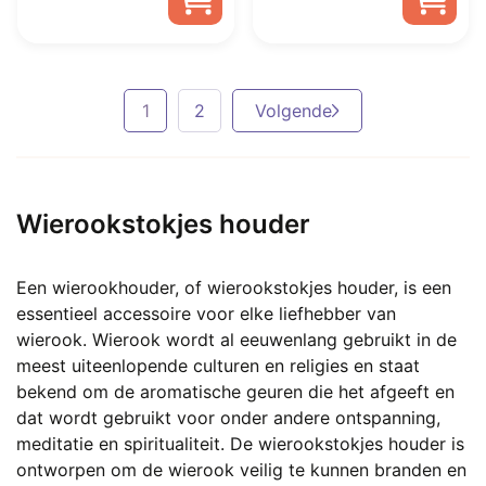
was:
is:
was:
is:
€ 15,00.
€ 8,50.
€ 17,50.
€ 9,95.
1
2
Volgende
Wierookstokjes houder
Een wierookhouder, of wierookstokjes houder, is een
essentieel accessoire voor elke liefhebber van
wierook. Wierook wordt al eeuwenlang gebruikt in de
meest uiteenlopende culturen en religies en staat
bekend om de aromatische geuren die het afgeeft en
dat wordt gebruikt voor onder andere ontspanning,
meditatie en spiritualiteit. De wierookstokjes houder is
ontworpen om de wierook veilig te kunnen branden en