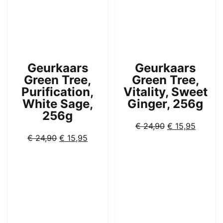
Geurkaars
Geurkaars
Green Tree,
Green Tree,
Purification,
Vitality, Sweet
White Sage,
Ginger, 256g
256g
Oorspronkelijk
Huidig
€
24,90
€
15,95
Oorspronkelijke
Huidige
prijs
prijs
€
24,90
€
15,95
prijs
prijs
was:
is:
was:
is:
€ 24,90.
€ 15,95
€ 24,90.
€ 15,95.