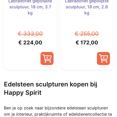
Labradoriet gepolijste
Labradoriet gepolijste
sculptuur, 18 cm, 3.7
sculptuur, 18 cm, 2.8
kg
kg
€
333,00
€
255,00
Oorspronkelijke
Huidige
Oorspronkelijke
Huidig
€
224,00
€
172,00
prijs
prijs
prijs
prijs
was:
is:
was:
is:
€ 333,00.
€ 224,00.
€ 255,00.
€ 172,0
Edelsteen sculpturen kopen bij
Happy Spirit
Ben je op zoek naar bijzondere edelsteen sculpturen
om je interieur, praktijkruimte of edelstenencollectie te