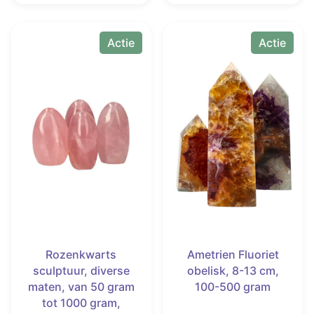
€ 48,0
Dit
Dit
product
product
Actie
Actie
heeft
heeft
meerdere
meerdere
variaties.
variaties.
Deze
Deze
optie
optie
kan
kan
gekozen
gekozen
worden
worden
op
op
de
de
productpagina
productpagina
Rozenkwarts
Ametrien Fluoriet
sculptuur, diverse
obelisk, 8-13 cm,
maten, van 50 gram
100-500 gram
tot 1000 gram,