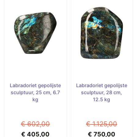
meerdere
meerdere
variaties.
variaties.
Deze
Deze
optie
optie
kan
kan
gekozen
gekozen
worden
worden
op
op
de
de
productpagina
productpagina
Labradoriet gepolijste
Labradoriet gepolijste
sculptuur, 25 cm, 6.7
sculptuur, 28 cm,
kg
12.5 kg
€
602,00
€
1.125,00
Oorspronkelijke
Huidige
Oorspronkelijke
Huidig
€
405,00
€
750,00