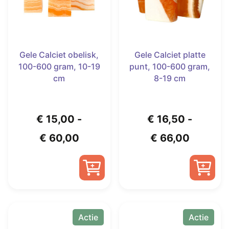
op
de
de
productpagina
productpagina
Gele Calciet obelisk,
Gele Calciet platte
100-600 gram, 10-19
punt, 100-600 gram,
cm
8-19 cm
€
15,00
-
€
16,50
-
Prijsklasse:
Prijskla
€
60,00
€
66,00
€ 15,00
€ 16,50
tot
tot
€ 60,00
€ 66,00
Dit
Dit
product
product
Actie
Actie
heeft
heeft