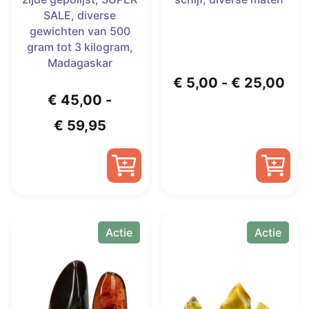
SALE, diverse
gewichten van 500
gram tot 3 kilogram,
Madagaskar
Pri
€
5,00
-
€
25,00
€
45,00
-
€ 5
Prijsklasse:
€
59,95
tot
€ 45,00
€ 2
Dit
tot
product
€ 59,95
Dit
heeft
product
meerdere
Actie
Actie
heeft
variaties.
meerdere
Deze
variaties.
optie
Deze
kan
optie
gekozen