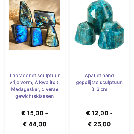
Labradoriet sculptuur
Apatiet hand
vrije vorm, A kwaliteit,
gepolijste sculptuur,
Madagaskar, diverse
3-6 cm
gewichtsklassen
€
15,00
-
€
12,00
-
Prijsklasse:
Prijskla
€
44,00
€
25,00