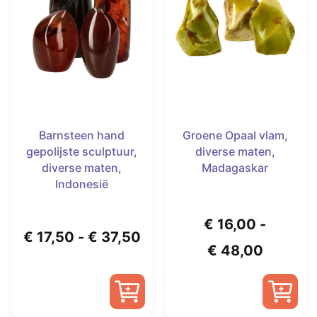
kan
worden
gekozen
op
worden
de
op
productpagina
de
productpagina
Barnsteen hand
Groene Opaal vlam,
gepolijste sculptuur,
diverse maten,
diverse maten,
Madagaskar
Indonesië
€
16,00
-
Prijsklasse:
€
17,50
-
€
37,50
Prijskla
€
48,00
€ 17,50
€ 16,00
tot
tot
€ 37,50