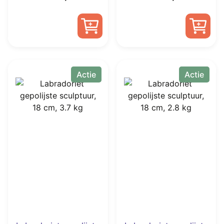
prijs
prijs
prijs
prijs
was:
is:
was:
is:
€ 602,00.
€ 405,00.
€ 1.125,00.
€ 750,
Actie
Actie