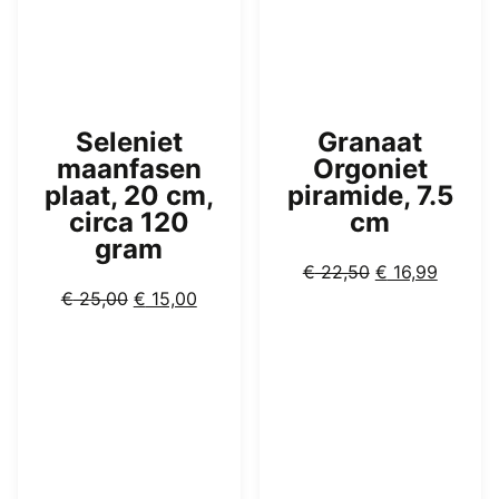
Seleniet
Granaat
maanfasen
Orgoniet
plaat, 20 cm,
piramide, 7.5
circa 120
cm
gram
Oorspronkelijk
Huidig
€
22,50
€
16,99
Oorspronkelijke
Huidige
prijs
prijs
€
25,00
€
15,00
prijs
prijs
was:
is:
was:
is:
€ 22,50.
€ 16,99
€ 25,00.
€ 15,00.