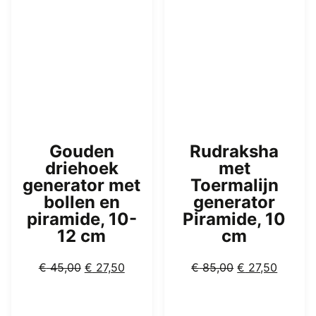
Gouden
Rudraksha
driehoek
met
generator met
Toermalijn
bollen en
generator
piramide, 10-
Piramide, 10
12 cm
cm
Oorspronkelijke
Huidige
Oorspronkelijk
Huidig
€
45,00
€
27,50
€
85,00
€
27,50
prijs
prijs
prijs
prijs
was:
is:
was:
is: