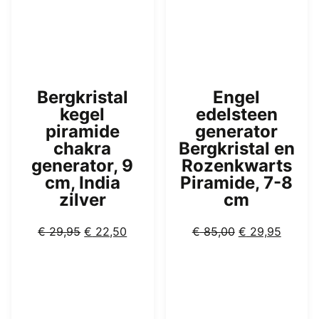
Bergkristal
Engel
kegel
edelsteen
piramide
generator
chakra
Bergkristal en
generator, 9
Rozenkwarts
cm, India
Piramide, 7-8
zilver
cm
Oorspronkelijke
Huidige
Oorspronkelijk
Huidig
€
29,95
€
22,50
€
85,00
€
29,95
prijs
prijs
prijs
prijs
was:
is:
was:
is:
€ 29,95.
€ 22,50.
€ 85,00.
€ 29,9