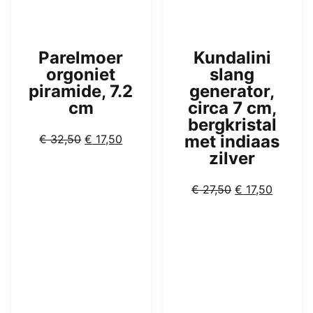
Parelmoer
Kundalini
orgoniet
slang
piramide, 7.2
generator,
cm
circa 7 cm,
bergkristal
Oorspronkelijke
Huidige
met indiaas
€
32,50
€
17,50
prijs
prijs
zilver
was:
is:
€ 32,50.
€ 17,50.
Oorspronkelijk
Huidige
€
27,50
€
17,50
prijs
prijs
was:
is:
€ 27,50.
€ 17,50.