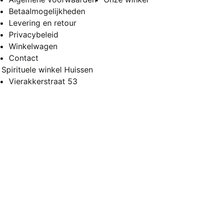
Betaalmogelijkheden
Levering en retour
Privacybeleid
Winkelwagen
Contact
Spirituele winkel Huissen
Vierakkerstraat 53
6851 BD Huissen
Openingstijden
Maandag en dinsdag
Gesloten
Woensdag en donderdag
11:00 – 17:00
Vrijdag
11:00 – 19:00
Zaterdag
10:00 – 17:00
Zondag
10:00 – 17:00
Copyright 2026
Happy Spirit
Alle rechten voorbehouden