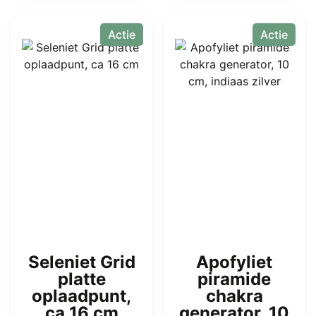
Actie
Actie
Seleniet Grid
Apofyliet
platte
piramide
oplaadpunt,
chakra
ca 16 cm
generator, 10