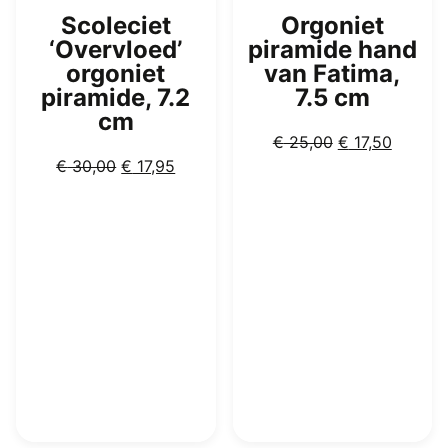
Scoleciet
Orgoniet
‘Overvloed’
piramide hand
orgoniet
van Fatima,
piramide, 7.2
7.5 cm
cm
Oorspronkelijk
Huidig
€
25,00
€
17,50
Oorspronkelijke
Huidige
prijs
prijs
€
30,00
€
17,95
prijs
prijs
was:
is:
was:
is:
€ 25,00.
€ 17,50
€ 30,00.
€ 17,95.