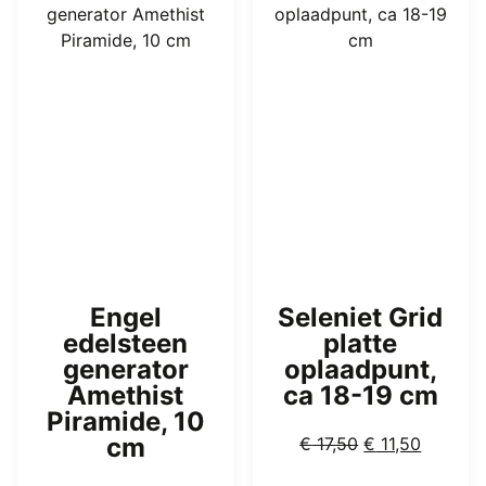
Engel
Seleniet Grid
edelsteen
platte
generator
oplaadpunt,
Amethist
ca 18-19 cm
Piramide, 10
Oorspronkelijk
Huidige
cm
€
17,50
€
11,50
prijs
prijs