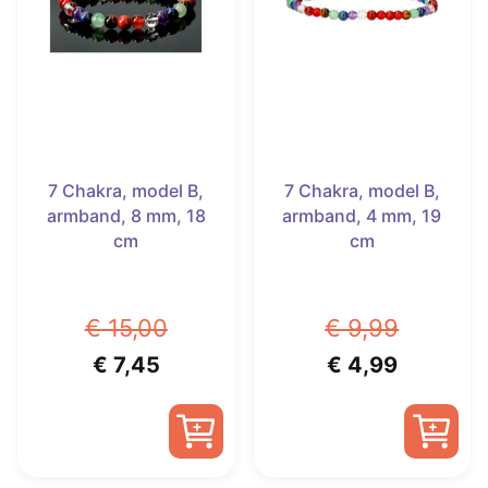
7 Chakra, model B,
7 Chakra, model B,
armband, 8 mm, 18
armband, 4 mm, 19
cm
cm
€
15,00
€
9,99
Oorspronkelijke
Huidige
Oorspronkelijk
Huidige
€
7,45
€
4,99
prijs
prijs
prijs
prijs
was:
is:
was:
is:
€ 15,00.
€ 7,45.
€ 9,99.
€ 4,99.