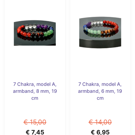
7 Chakra, model A,
7 Chakra, model A,
armband, 8 mm, 19
armband, 6 mm, 19
cm
cm
€
15,00
€
14,00
Oorspronkelijke
Huidige
Oorspronkelijk
Huidige
€
7,45
€
6,95