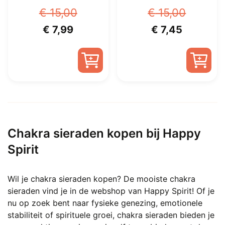
€
15,00
€
15,00
Oorspronkelijke
Huidige
Oorspronkelijk
Huidige
€
7,99
€
7,45
prijs
prijs
prijs
prijs
was:
is:
was:
is:
€ 15,00.
€ 7,99.
€ 15,00.
€ 7,45.
Chakra sieraden kopen bij Happy
Spirit
Wil je chakra sieraden kopen? De mooiste chakra
sieraden vind je in de webshop van Happy Spirit! Of je
nu op zoek bent naar fysieke genezing, emotionele
stabiliteit of spirituele groei, chakra sieraden bieden je