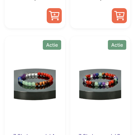
prijs
prijs
prijs
prijs
was:
is:
was:
is:
€ 15,00.
€ 7,45.
€ 14,00.
€ 6,95.
Actie
Actie