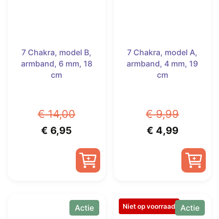
7 Chakra, model B,
7 Chakra, model A,
armband, 6 mm, 18
armband, 4 mm, 19
cm
cm
€
14,00
€
9,99
Oorspronkelijke
Huidige
Oorspronkelijk
Huidige
€
6,95
€
4,99
prijs
prijs
prijs
prijs
was:
is:
was:
is:
€ 14,00.
€ 6,95.
€ 9,99.
€ 4,99.
Niet op voorraad
Actie
Actie