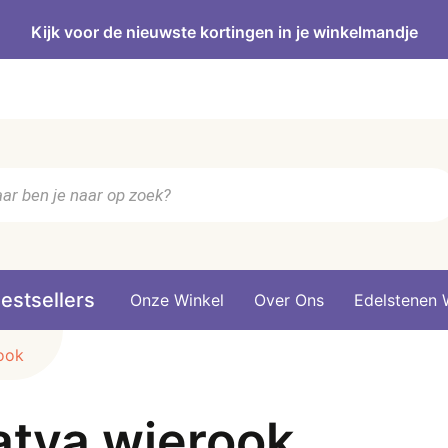
Kijk voor de nieuwste kortingen in je winkelmandje
n
estsellers
Onze Winkel
Over Ons
Edelstenen 
ook
atya wierook