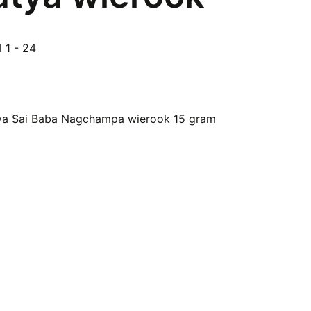
Gesorteerd
l 1 - 24
op
populariteit