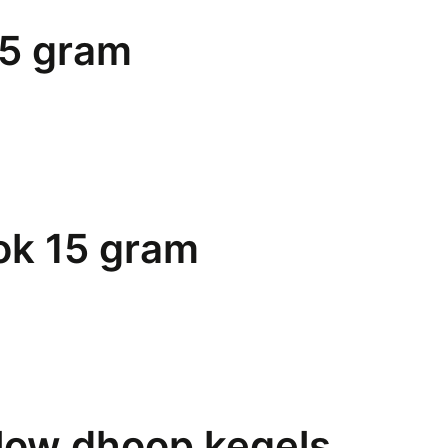
15 gram
ok 15 gram
low dhoop kegels