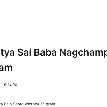
tya Sai Baba Nagchamp
ram
Prijsklasse:
-
€
14,00
it
€ 1,20
roduct
tot
eeft
€ 14,00