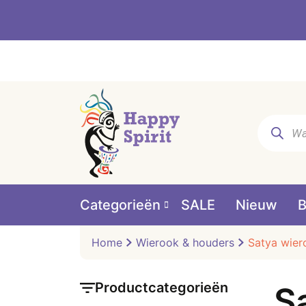
Producte
zoeken
Categorieën
SALE
Nieuw
B
Home
Wierook & houders
Satya wier
Productcategorieën
S