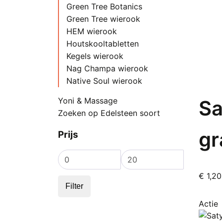
Green Tree Botanics
Green Tree wierook
HEM wierook
Houtskooltabletten
Kegels wierook
Nag Champa wierook
Native Soul wierook
Natuurlijke wierook
Yoni & Massage
Sa
Olie
Zoeken op Edelsteen soort
Palo Santo wierook
Sacred Elements
g
Prijs
Smudge (sticks)
Touw Wierook
Min.
Max.
prijs
prijs
Vijayshree
€
1,20
Wierookhouders
Filter
D
Witte Salie
p
Actie
h