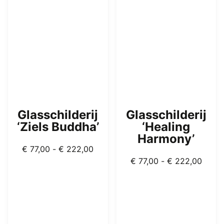
optie
optie
kan
kan
gekozen
gekozen
worden
worden
op
op
de
de
productpagina
productpagina
Glasschilderij
Glasschilderij
‘Ziels Buddha’
‘Healing
Harmony’
Prijsklasse:
€
77,00
-
€
222,00
€ 77,00
Prijsk
€
77,00
-
€
222,00
tot
€ 77,
€ 222,00
tot
€ 222