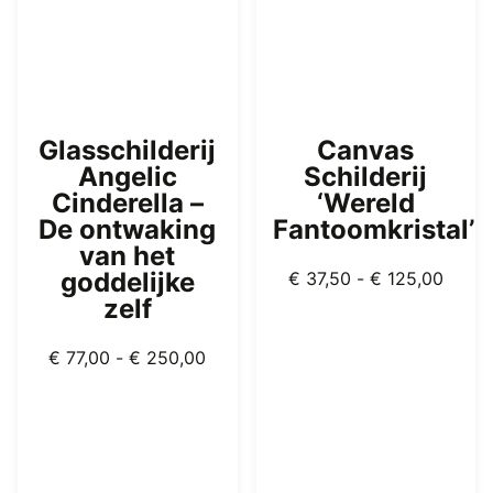
Glasschilderij
Canvas
Angelic
Schilderij
Cinderella –
‘Wereld
De ontwaking
Fantoomkristal’
van het
Prijsk
goddelijke
€
37,50
-
€
125,00
€ 37,
zelf
tot
Prijsklasse:
€ 125
€
77,00
-
€
250,00
€ 77,00
tot
€ 250,00