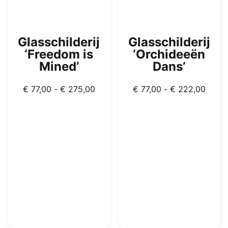
productpagina
Glasschilderij
Glasschilderij
‘Freedom is
‘Orchideeën
Mined’
Dans’
Prijsklasse:
Prijsk
€
77,00
-
€
275,00
€
77,00
-
€
222,00
€ 77,00
€ 77,
tot
tot
€ 275,00
€ 222