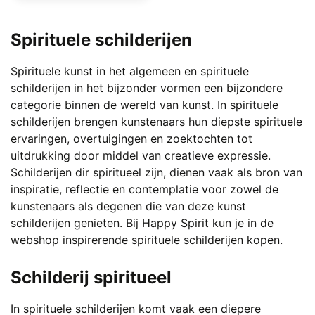
Dit
product
Spirituele schilderijen
heeft
meerdere
Spirituele kunst in het algemeen en spirituele
variaties.
schilderijen in het bijzonder vormen een bijzondere
Deze
categorie binnen de wereld van kunst. In spirituele
optie
schilderijen brengen kunstenaars hun diepste spirituele
kan
ervaringen, overtuigingen en zoektochten tot
gekozen
uitdrukking door middel van creatieve expressie.
worden
Schilderijen dir spiritueel zijn, dienen vaak als bron van
op
inspiratie, reflectie en contemplatie voor zowel de
de
kunstenaars als degenen die van deze kunst
productpagina
schilderijen genieten. Bij Happy Spirit kun je in de
webshop inspirerende spirituele schilderijen kopen.
Schilderij spiritueel
In spirituele schilderijen komt vaak een diepere