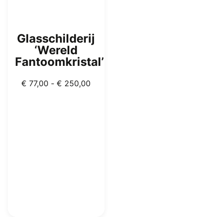
productpagina
Glasschilderij
‘Wereld
Fantoomkristal’
Prijsklasse:
€
77,00
-
€
250,00
€ 77,00
tot
€ 250,00