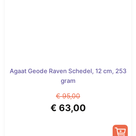
Agaat Geode Raven Schedel, 12 cm, 253
gram
€
95,00
Oorspronkelijke
Huidige
€
63,00
prijs
prijs