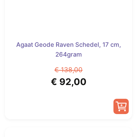
Agaat Geode Raven Schedel, 17 cm,
264gram
€
138,00
Oorspronkelijke
Huidige
€
92,00
prijs
prijs
was:
is:
€ 138,00.
€ 92,00.