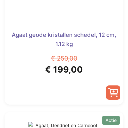
Agaat geode kristallen schedel, 12 cm,
1.12 kg
€
250,00
Oorspronkelijke
Huidige
€
199,00
prijs
prijs
was:
is:
€ 250,00.
€ 199,00.
Actie