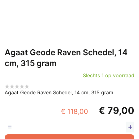
Agaat Geode Raven Schedel, 14
cm, 315 gram
Slechts 1 op voorraad
Agaat Geode Raven Schedel, 14 cm, 315 gram
Oorspronke
€
79,00
€
118,00
prijs
p
was:
i
A
G