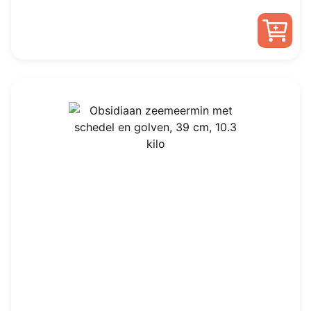
prijs
prijs
was:
is:
€ 178,00.
€ 115,00.