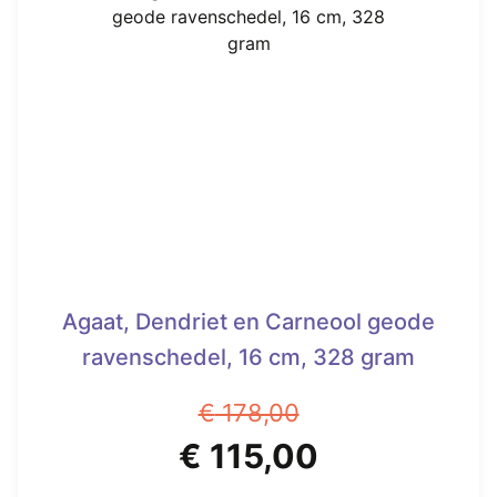
Agaat, Dendriet en Carneool geode
ravenschedel, 16 cm, 328 gram
€
178,00
Oorspronkelijke
Huidige
€
115,00