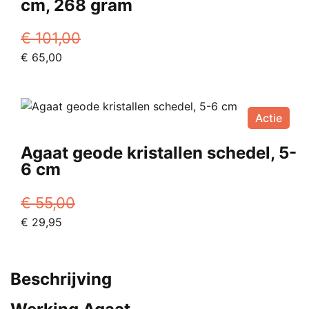
cm, 268 gram
€
101,00
Oorspronkelijke
Huidige
€
65,00
prijs
prijs
was:
is:
€ 101,00.
€ 65,00.
Actie
Agaat geode kristallen schedel, 5-
6 cm
€
55,00
Oorspronkelijke
Huidige
€
29,95
prijs
prijs
was:
is:
€ 55,00.
€ 29,95.
Beschrijving