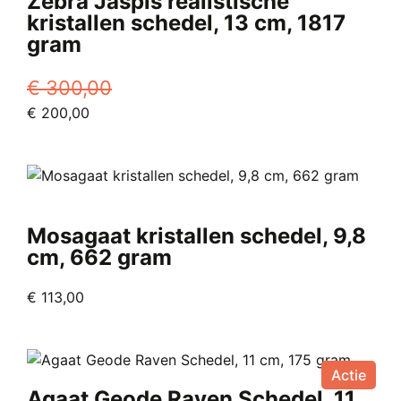
Zebra Jaspis realistische
kristallen schedel, 13 cm, 1817
gram
€
300,00
Oorspronkelijke
Huidige
€
200,00
prijs
prijs
was:
is:
€ 300,00.
€ 200,00.
Mosagaat kristallen schedel, 9,8
cm, 662 gram
€
113,00
Actie
Agaat Geode Raven Schedel, 11