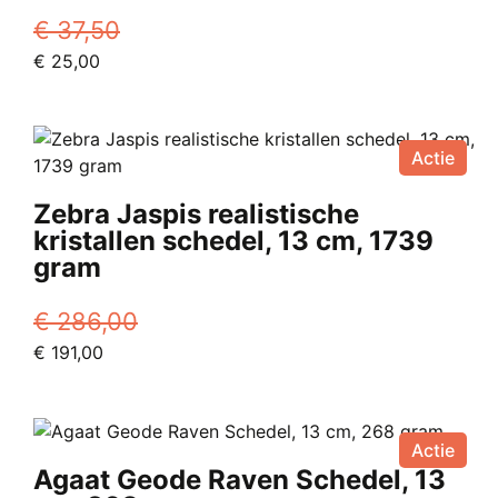
€
37,50
Oorspronkelijke
Huidige
€
25,00
prijs
prijs
was:
is:
€ 37,50.
€ 25,00.
Actie
Zebra Jaspis realistische
kristallen schedel, 13 cm, 1739
gram
€
286,00
Oorspronkelijke
Huidige
€
191,00
prijs
prijs
was:
is:
€ 286,00.
€ 191,00.
Actie
Agaat Geode Raven Schedel, 13