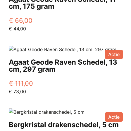
cm, 175 gram
€
66,00
Oorspronkelijke
Huidige
€
44,00
prijs
prijs
was:
is:
€ 66,00.
€ 44,00.
Actie
Agaat Geode Raven Schedel, 13
cm, 297 gram
€
111,00
Oorspronkelijke
Huidige
€
73,00
prijs
prijs
was:
is:
€ 111,00.
€ 73,00.
Actie
Bergkristal drakenschedel, 5 cm