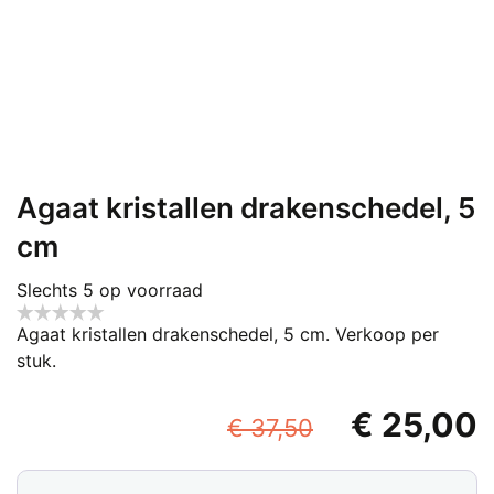
Agaat kristallen drakenschedel, 5
cm
Slechts 5 op voorraad
Agaat kristallen drakenschedel, 5 cm. Verkoop per
stuk.
Oorspronke
€
25,00
€
37,50
prijs
p
Agaat
was:
i