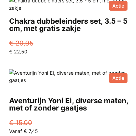
€ 7,50.
heeft
Vanaf
de
Actie
meerdere
€ 2,40.
productpagina
variaties.
Chakra dubbeleinders set, 3.5 – 5
Deze
cm, met gratis zakje
optie
kan
€
29,95
gekozen
Oorspronkelijke
Huidige
€
22,50
worden
prijs
prijs
op
was:
is:
de
€ 29,95.
€ 22,50.
productpagina
Actie
Aventurijn Yoni Ei, diverse maten,
met of zonder gaatjes
€
15,00
Oorspronkelijke
Huidige
Vanaf
€
7,45