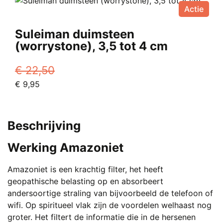
€ 15,00.
heeft
Vanaf
Actie
meerdere
€ 7,45.
variaties.
Suleiman duimsteen
Deze
(worrystone), 3,5 tot 4 cm
optie
kan
€
22,50
gekozen
Oorspronkelijke
Huidige
€
9,95
worden
prijs
prijs
op
was:
is:
de
€ 22,50.
€ 9,95.
productpagina
Beschrijving
Werking Amazoniet
Amazoniet is een krachtig filter, het heeft
geopathische belasting op en absorbeert
andersoortige straling van bijvoorbeeld de telefoon of
wifi. Op spiritueel vlak zijn de voordelen welhaast nog
groter. Het filtert de informatie die in de hersenen