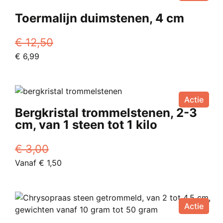
Toermalijn duimstenen, 4 cm
€
12,50
Oorspronkelijke
Huidige
€
6,99
prijs
prijs
was:
is:
€ 12,50.
€ 6,99.
Actie
Bergkristal trommelstenen, 2-3
cm, van 1 steen tot 1 kilo
€
3,00
Oorspronkelijke
Huidige
Vanaf
€
1,50
prijs
Dit
prijs
was:
product
is:
€ 3,00.
heeft
Vanaf
Actie
meerdere
€ 1,50.
variaties.