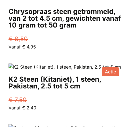
Deze
Chrysopraas steen getrommeld,
optie
van 2 tot 4.5 cm, gewichten vanaf
kan
10 gram tot 50 gram
gekozen
worden
€
8,50
op
Oorspronkelijke
Huidige
Vanaf
€
4,95
de
prijs
Dit
prijs
productpagina
was:
product
is:
€ 8,50.
heeft
Vanaf
Actie
meerdere
€ 4,95.
K2 Steen (Kitaniet), 1 steen,
variaties.
Pakistan, 2.5 tot 5 cm
Deze
optie
€
7,50
kan
Oorspronkelijke
Huidige
Vanaf
€
2,40
gekozen
prijs
Dit
prijs
worden
was:
product
is:
op