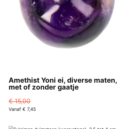
Amethist Yoni ei, diverse maten,
met of zonder gaatje
€
15,00
Oorspronkelijke
Huidige
Vanaf
€
7,45
prijs
Dit
prijs
was:
product
is: