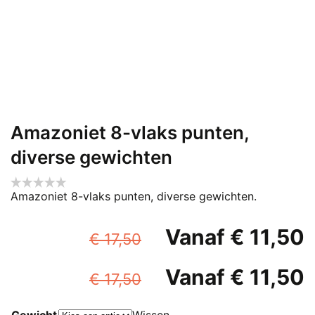
Amazoniet 8-vlaks punten,
diverse gewichten
Amazoniet 8-vlaks punten, diverse gewichten.
Oorspronkelijke
Vanaf
€
11,50
€
17,50
prijs
p
Oorspronkelijke
Vanaf
€
11,50
was:
i
€
17,50
prijs
p
€ 17,50.
Gewicht
Wissen