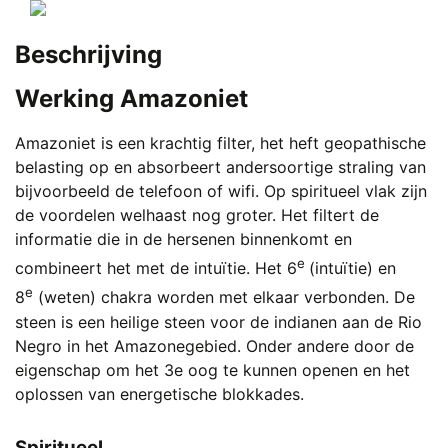
prijs
Dit
prijs
de
was:
product
is:
productpagina
Beschrijving
€ 15,00.
heeft
Vanaf
meerdere
€ 7,45.
Werking Amazoniet
variaties.
Deze
Amazoniet is een krachtig filter, het heft geopathische
optie
belasting op en absorbeert andersoortige straling van
kan
bijvoorbeeld de telefoon of wifi. Op spiritueel vlak zijn
gekozen
de voordelen welhaast nog groter. Het filtert de
worden
informatie die in de hersenen binnenkomt en
op
e
de
combineert het met de intuïtie. Het 6
(intuïtie) en
productpagina
e
8
(weten) chakra worden met elkaar verbonden. De
steen is een heilige steen voor de indianen aan de Rio
Negro in het Amazonegebied. Onder andere door de
eigenschap om het 3e oog te kunnen openen en het
oplossen van energetische blokkades.
Spiritueel