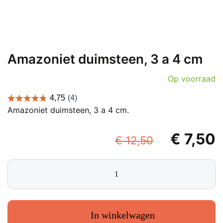
Amazoniet duimsteen, 3 a 4 cm
Op voorraad
Amazoniet duimsteen, 3 a 4 cm.
Oorspron
€
7,50
€
12,50
prijs
p
Amazoniet
was:
i
duimsteen,
€ 12,50.
€
3
a
4
In winkelwagen