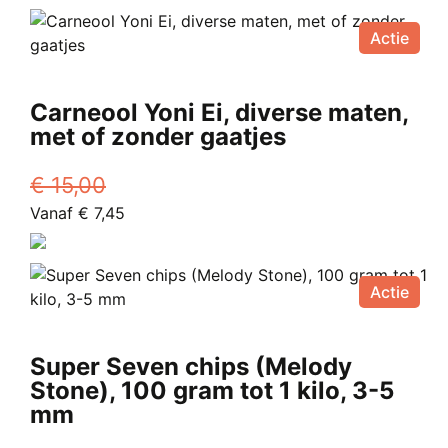
was:
is:
op
€ 12,50.
€ 6,99.
Actie
de
productpagina
Carneool Yoni Ei, diverse maten,
met of zonder gaatjes
€
15,00
Oorspronkelijke
Huidige
Vanaf
€
7,45
prijs
Dit
prijs
was:
product
is:
€ 15,00.
heeft
Vanaf
Actie
meerdere
€ 7,45.
variaties.
Deze
Super Seven chips (Melody
optie
Stone), 100 gram tot 1 kilo, 3-5
kan
mm
gekozen