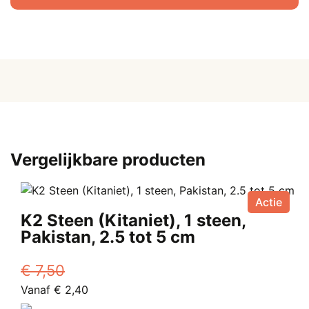
cm
aantal
Vergelijkbare producten
Actie
K2 Steen (Kitaniet), 1 steen,
Pakistan, 2.5 tot 5 cm
€
7,50
Oorspronkelijke
Huidige
Vanaf
€
2,40
prijs
Dit
prijs