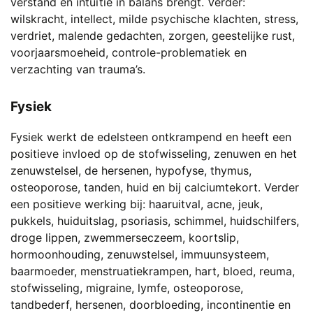
verstand en intuïtie in balans brengt. Verder:
wilskracht, intellect, milde psychische klachten, stress,
verdriet, malende gedachten, zorgen, geestelijke rust,
voorjaarsmoeheid, controle-problematiek en
verzachting van trauma’s.
Fysiek
Fysiek werkt de edelsteen ontkrampend en heeft een
positieve invloed op de stofwisseling, zenuwen en het
zenuwstelsel, de hersenen, hypofyse, thymus,
osteoporose, tanden, huid en bij calciumtekort. Verder
een positieve werking bij: haaruitval, acne, jeuk,
pukkels, huiduitslag, psoriasis, schimmel, huidschilfers,
droge lippen, zwemmerseczeem, koortslip,
hormoonhouding, zenuwstelsel, immuunsysteem,
baarmoeder, menstruatiekrampen, hart, bloed, reuma,
stofwisseling, migraine, lymfe, osteoporose,
tandbederf, hersenen, doorbloeding, incontinentie en