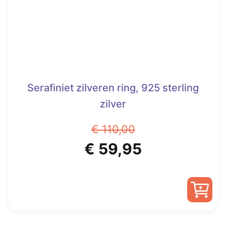
Serafiniet zilveren ring, 925 sterling
zilver
€
110,00
Oorspronkelijke
Huidige
€
59,95
prijs
prijs
was:
is:
Dit
€ 110,00.
€ 59,95.
product