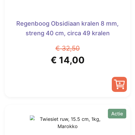
Regenboog Obsidiaan kralen 8 mm,
streng 40 cm, circa 49 kralen
€
32,50
Oorspronkelijke
Huidige
€
14,00
prijs
prijs
was:
is:
€ 32,50.
€ 14,00.
Actie