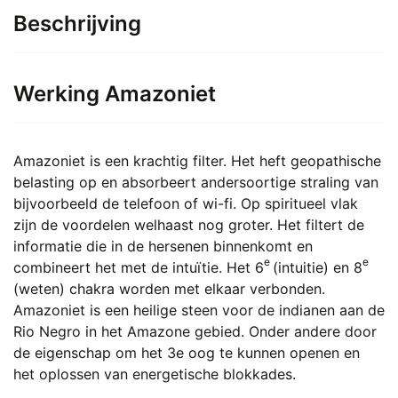
heeft
Beschrijving
meerdere
variaties.
Deze
Werking Amazoniet
optie
kan
gekozen
Amazoniet is een krachtig filter. Het heft geopathische
worden
belasting op en absorbeert andersoortige straling van
op
bijvoorbeeld de telefoon of wi-fi. Op spiritueel vlak
de
zijn de voordelen welhaast nog groter. Het filtert de
productpagina
informatie die in de hersenen binnenkomt en
e
e
combineert het met de intuïtie. Het 6
(intuitie) en 8
(weten) chakra worden met elkaar verbonden.
Amazoniet is een heilige steen voor de indianen aan de
Rio Negro in het Amazone gebied. Onder andere door
de eigenschap om het 3e oog te kunnen openen en
het oplossen van energetische blokkades.