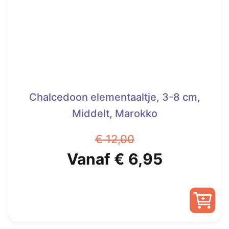
Chalcedoon elementaaltje, 3-8 cm,
Middelt, Marokko
€
12,00
Oorspronkelijke
Huidige
Vanaf
€
6,95
prijs
prijs
was:
is:
Dit