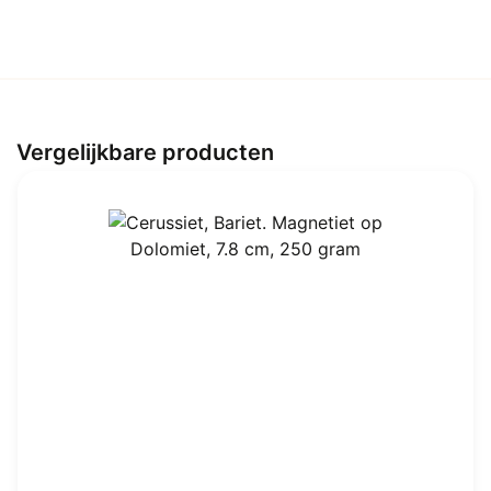
kilo
aantal
Vergelijkbare producten