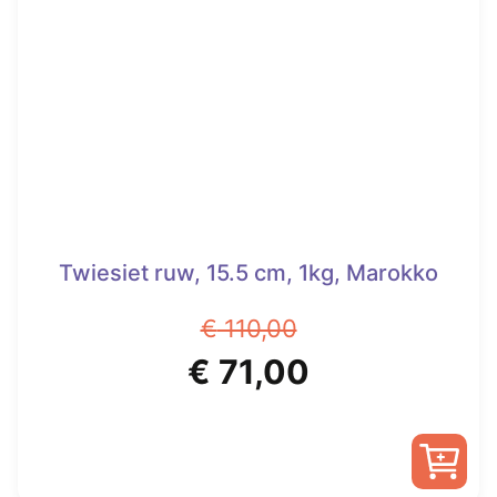
Twiesiet ruw, 15.5 cm, 1kg, Marokko
€
110,00
Oorspronkelijke
Huidige
€
71,00
prijs
prijs
was:
is: