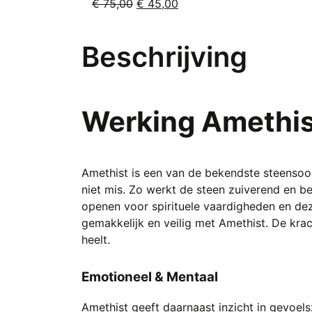
Oorspronkelijke
Huidige
€
75,00
€
45,00
prijs
prijs
was:
is:
Beschrijving
€ 75,00.
€ 45,00.
Werking Amethis
Amethist is een van de bekendste steensoor
niet mis. Zo werkt de steen zuiverend en b
openen voor spirituele vaardigheden en de
gemakkelijk en veilig met Amethist. De krac
heelt.
Emotioneel
& Mentaal
Amethist geeft daarnaast inzicht in gevoels