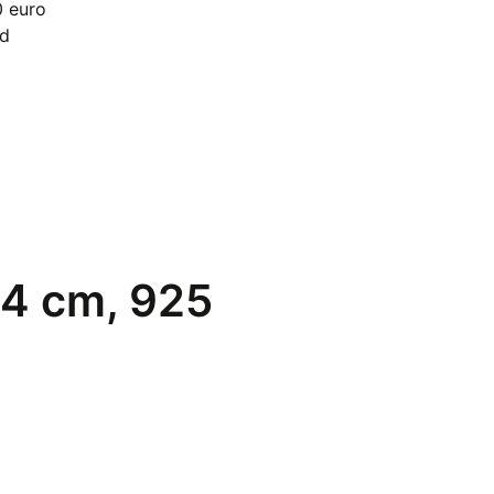
0 euro
5
nd
cm,
925
sterling
aantal
, 4 cm, 925