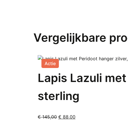
Vergelijkbare pr
Actie
Lapis Lazuli met
sterling
Oorspronkelijke
Huidige
€
145,00
€
88,00
prijs
prijs