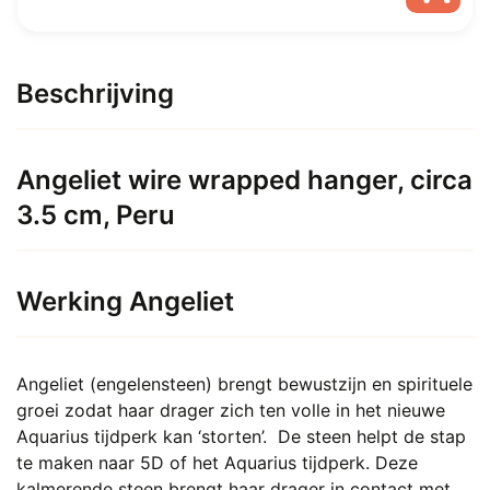
Dit
€ 8,00.
Vanaf
product
heeft
Beschrijving
€ 4,75.
meerdere
variaties.
Deze
Angeliet wire wrapped hanger, circa
optie
3.5 cm, Peru
kan
gekozen
worden
op
Werking Angeliet
de
productpagina
Angeliet (engelensteen) brengt bewustzijn en spirituele
groei zodat haar drager zich ten volle in het nieuwe
Aquarius tijdperk kan ‘storten’. De steen helpt de stap
te maken naar 5D of het Aquarius tijdperk. Deze
kalmerende steen brengt haar drager in contact met