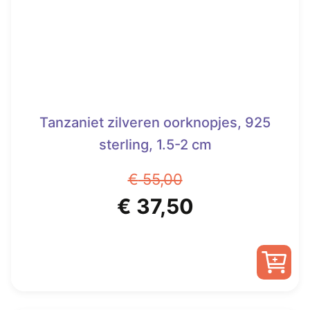
worden
op
de
productpagina
Tanzaniet zilveren oorknopjes, 925
sterling, 1.5-2 cm
€
55,00
Oorspronkelijke
Huidige
€
37,50
prijs
prijs
was:
is:
€ 55,00.
€ 37,50.