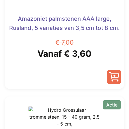
Amazoniet palmstenen AAA large,
Rusland, 5 variaties van 3,5 cm tot 8 cm.
€
7,00
Oorspronkelijke
Huidige
Vanaf
€
3,60
prijs
prijs
was:
is:
Dit
€ 7,00.
Vanaf
product
heeft
Actie
€ 3,60.
meerdere
variaties.
Deze