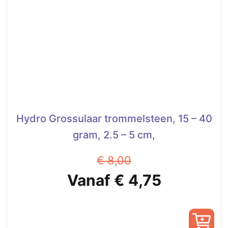
optie
kan
gekozen
worden
op
de
productpagina
Hydro Grossulaar trommelsteen, 15 – 40
gram, 2.5 – 5 cm,
€
8,00
Oorspronkelijke
Huidige
Vanaf
€
4,75
prijs
prijs
was:
is: