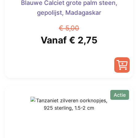
Blauwe Calciet grote palm steen,
gepolijst, Madagaskar
€
5,00
Oorspronkelijke
Huidige
Vanaf
€
2,75
prijs
prijs
was:
is:
Dit
€ 5,00.
Vanaf
product
heeft
Actie
€ 2,75.
meerdere
variaties.
Deze
optie
kan
gekozen