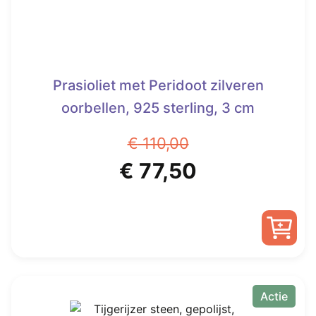
Prasioliet met Peridoot zilveren
oorbellen, 925 sterling, 3 cm
€
110,00
Oorspronkelijke
Huidige
€
77,50
prijs
prijs
was:
is:
€ 110,00.
€ 77,50.
Actie