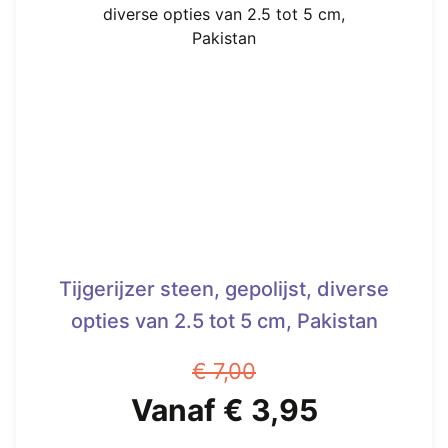
Tijgerijzer steen, gepolijst, diverse
opties van 2.5 tot 5 cm, Pakistan
€
7,00
Oorspronkelijke
Huidige
Vanaf
€
3,95