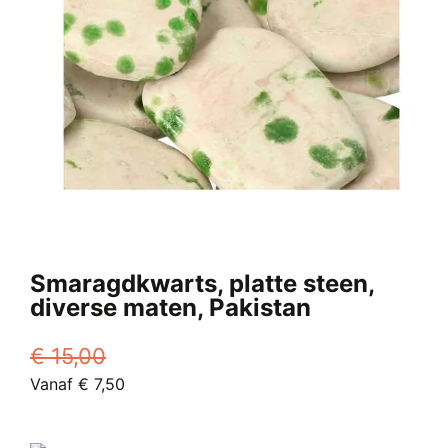
Smaragdkwarts, platte steen,
diverse maten, Pakistan
€
15,00
Oorspronkelijke
Huidige
Vanaf
€
7,50
prijs
Dit
prijs
was:
product
is: