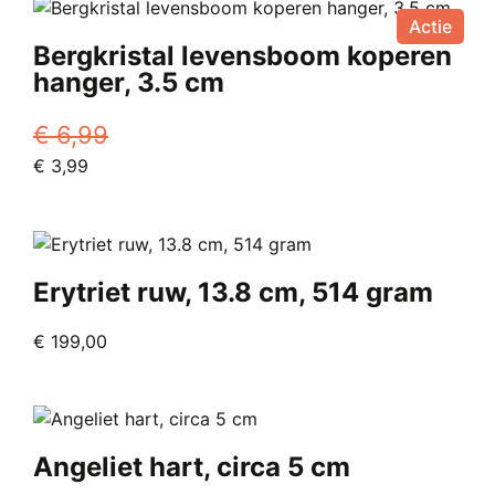
€ 15,00.
heeft
Vanaf
Actie
meerdere
€ 7,50.
Bergkristal levensboom koperen
variaties.
hanger, 3.5 cm
Deze
optie
€
6,99
kan
Oorspronkelijke
Huidige
€
3,99
gekozen
prijs
prijs
worden
was:
is:
op
€ 6,99.
€ 3,99.
de
productpagina
Erytriet ruw, 13.8 cm, 514 gram
€
199,00
Angeliet hart, circa 5 cm