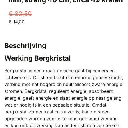
€
32,50
Oorspronkelijke
Huidige
€
14,00
prijs
prijs
was:
is:
€ 32,50.
€ 14,00.
Beschrijving
Werking Bergkristal
Bergkristal is een graag geziene gast bij healers en
lichtwerkers. De steen bezit een enorme geneeskracht,
verbind met het hogere en neutraliseert zware energie
stromen. Bergkristal reguleert energie, absorbeert
energie, geeft energie en slaat energie op naar gelang
wat er nodig is in een bepaalde situatie. Omdat
bergkristal zo neutraal en zuiver is, kan de steen
opgeladen worden voor elke (energetische) werking
en kan ook de werking van andere stenen versterken.