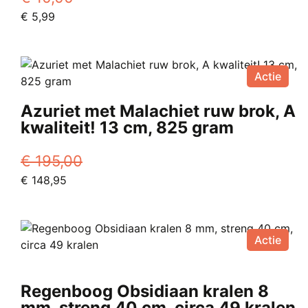
Oorspronkelijke
Huidige
€
5,99
prijs
prijs
was:
is:
€ 10,00.
€ 5,99.
Actie
Azuriet met Malachiet ruw brok, A
kwaliteit! 13 cm, 825 gram
€
195,00
Oorspronkelijke
Huidige
€
148,95
prijs
prijs
was:
is:
€ 195,00.
€ 148,95.
Actie
Regenboog Obsidiaan kralen 8
mm, streng 40 cm, circa 49 kralen