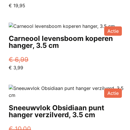
€
19,95
Actie
Carneool levensboom koperen
hanger, 3.5 cm
€
6,99
Oorspronkelijke
Huidige
€
3,99
prijs
prijs
was:
is:
€ 6,99.
€ 3,99.
Actie
Sneeuwvlok Obsidiaan punt
hanger verzilverd, 3.5 cm
€
10,00