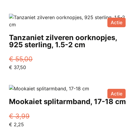
prijs
prijs
was:
is:
€ 65,00.
€ 39,95.
Actie
Tanzaniet zilveren oorknopjes,
925 sterling, 1.5-2 cm
€
55,00
Oorspronkelijke
Huidige
€
37,50
prijs
prijs
was:
is:
€ 55,00.
€ 37,50.
Actie
Mookaiet splitarmband, 17-18 cm
€
3,99
Oorspronkelijke
Huidige
€
2,25
prijs
prijs