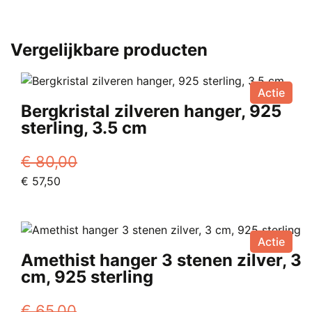
Vergelijkbare producten
Actie
Bergkristal zilveren hanger, 925
sterling, 3.5 cm
€
80,00
Oorspronkelijke
Huidige
€
57,50
prijs
prijs
was:
is:
€ 80,00.
€ 57,50.
Actie
Amethist hanger 3 stenen zilver, 3
cm, 925 sterling
€
65,00