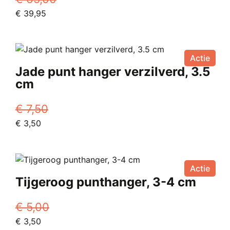
Oorspronkelijke
Huidige
€
39,95
prijs
prijs
was:
is:
€ 65,00.
€ 39,95.
Actie
Jade punt hanger verzilverd, 3.5
cm
€
7,50
Oorspronkelijke
Huidige
€
3,50
prijs
prijs
was:
is:
€ 7,50.
€ 3,50.
Actie
Tijgeroog punthanger, 3-4 cm
€
5,00
Oorspronkelijke
Huidige
€
3,50