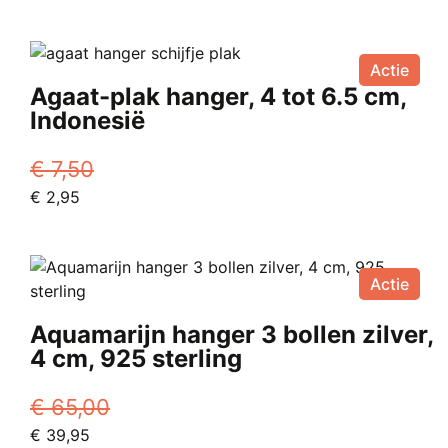
prijs
prijs
was:
is:
€ 5,00.
€ 3,50.
Actie
Agaat-plak hanger, 4 tot 6.5 cm,
Indonesië
€
7,50
Oorspronkelijke
Huidige
€
2,95
prijs
prijs
was:
is:
€ 7,50.
€ 2,95.
Actie
Aquamarijn hanger 3 bollen zilver,
4 cm, 925 sterling
€
65,00
Oorspronkelijke
Huidige
€
39,95