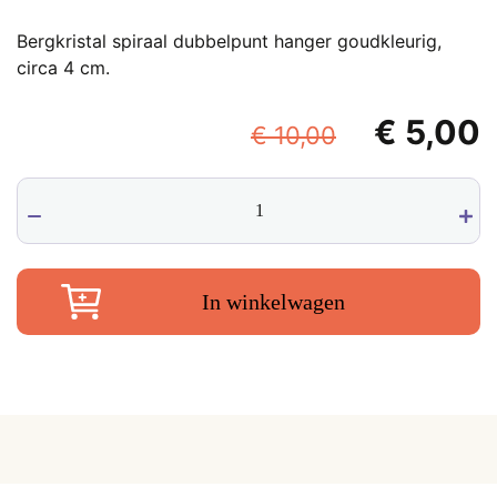
Bergkristal spiraal dubbelpunt hanger goudkleurig,
circa 4 cm.
Oorspronk
€
5,00
€
10,00
prijs
p
Bergkristal
was:
i
spiraal
€ 10,00.
€
dubbelpunt
hanger
goud
In winkelwagen
wire
wrap,
circa
4
cm
aantal