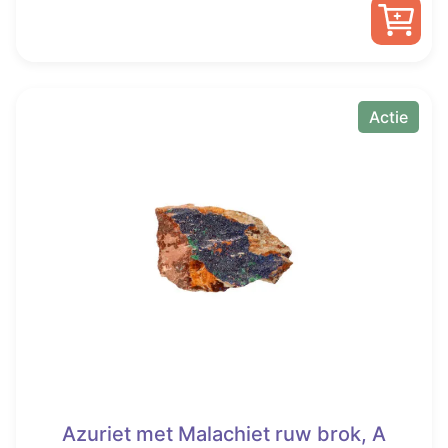
was:
is:
€ 32,50.
€ 14,00.
Actie
Azuriet met Malachiet ruw brok, A