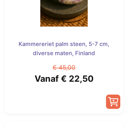
Kammereriet palm steen, 5-7 cm,
diverse maten, Finland
€
45,00
Oorspronkelijke
Huidige
Vanaf
€
22,50
prijs
prijs
was:
is:
Dit
€ 45,00.
Vanaf
product
heeft