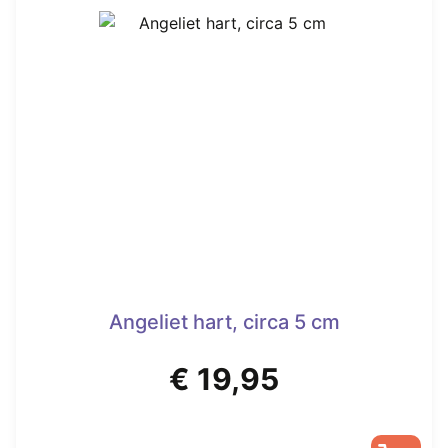
€ 22,50
meerdere
variaties.
Deze
optie
kan
gekozen
worden
op
de
productpagina
Angeliet hart, circa 5 cm
€
19,95