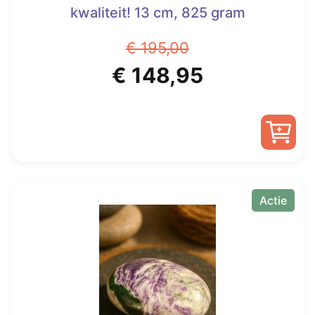
kwaliteit! 13 cm, 825 gram
€
195,00
Oorspronkelijke
Huidige
€
148,95
prijs
prijs
was:
is:
€ 195,00.
€ 148,95.
Actie