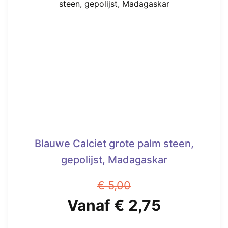
Blauwe Calciet grote palm steen,
gepolijst, Madagaskar
€
5,00
Oorspronkelijke
Huidige
Vanaf
€
2,75