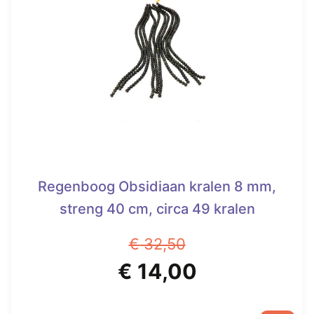
Regenboog Obsidiaan kralen 8 mm,
streng 40 cm, circa 49 kralen
€
32,50
Oorspronkelijke
Huidige
€
14,00
prijs
prijs