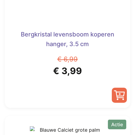
Bergkristal levensboom koperen
hanger, 3.5 cm
€
6,99
Oorspronkelijke
Huidige
€
3,99
prijs
prijs
was:
is:
€ 6,99.
€ 3,99.
Actie