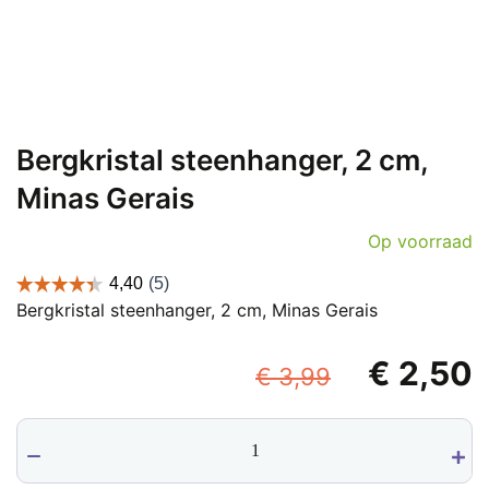
Bergkristal steenhanger, 2 cm,
Minas Gerais
Op voorraad
Bergkristal steenhanger, 2 cm, Minas Gerais
Oorspronk
€
2,50
€
3,99
prijs
p
Bergkristal
was:
i
steenhanger,
€ 3,99.
€
2