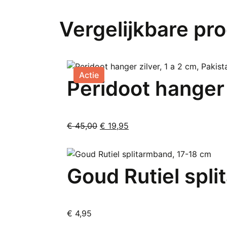
Vergelijkbare pr
Actie
Peridoot hanger z
Oorspronkelijke
Huidige
€
45,00
€
19,95
prijs
prijs
was:
is:
€ 45,00.
€ 19,95.
Goud Rutiel spl
€
4,95