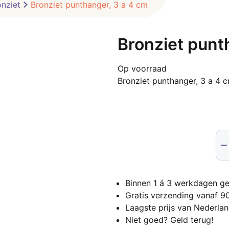
onziet
Bronziet punthanger, 3 a 4 cm
Bronziet punt
Op voorraad
Bronziet punthanger, 3 a 4 c
Bro
pun
3
a
Binnen 1 á 3 werkdagen ge
4
Gratis verzending vanaf 9
cm
Laagste prijs van Nederla
aan
Niet goed? Geld terug!