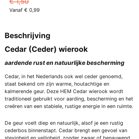
€
1,50
kan
Oorspronkelijke
Huidige
Vanaf
€
0,99
gekozen
prijs
Dit
prijs
worden
was:
product
is:
op
€ 1,50.
heeft
Vanaf
de
Beschrijving
meerdere
€ 0,99.
productpagina
variaties.
Cedar (Ceder) wierook
Deze
optie
aardende rust en natuurlijke bescherming
kan
Cedar, in het Nederlands ook wel ceder genoemd,
gekozen
staat bekend om zijn warme, houtachtige en
worden
kalmerende geur. Deze HEM Cedar wierook wordt
op
traditioneel gebruikt voor aarding, bescherming en het
de
creëren van een stabiele, rustige energie in een ruimte.
productpagina
De geur voelt diep en natuurlijk, alsof je een rustig
cederbos binnenstapt. Cedar brengt een gevoel van
stevigheid en veiligheid, zonder zwaar of benauwend