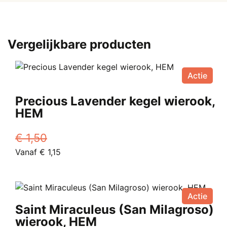
HEM
aantal
Vergelijkbare producten
Actie
Precious Lavender kegel wierook,
HEM
€
1,50
Oorspronkelijke
Huidige
Vanaf
€
1,15
prijs
Dit
prijs
was:
product
is:
€ 1,50.
heeft
Vanaf
Actie
meerdere
€ 1,15.
Saint Miraculeus (San Milagroso)
variaties.
wierook, HEM
Deze