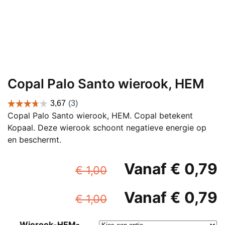
Copal Palo Santo wierook, HEM
Copal Palo Santo wierook, HEM. Copal betekent
Kopaal. Deze wierook schoont negatieve energie op
en beschermt.
Oorspronkelijke
Vanaf
€
0,79
€
1,00
prijs
p
Oorspronkelijke
Vanaf
€
0,79
was:
i
€
1,00
prijs
p
€ 1,00.
Wierook-HEM-