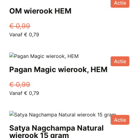
Actie
OM wierook HEM
€
0,99
Oorspronkelijke
Huidige
Vanaf
€
0,79
prijs
Dit
prijs
was:
product
is:
€ 0,99.
heeft
Vanaf
Actie
meerdere
€ 0,79.
Pagan Magic wierook, HEM
variaties.
Deze
€
0,99
optie
Oorspronkelijke
Huidige
Vanaf
€
0,79
kan
prijs
Dit
prijs
gekozen
was:
product
is:
worden
€ 0,99.
heeft
Vanaf
op
Actie
meerdere
€ 0,79.
de
Satya Nagchampa Natural
variaties.
productpagina
wierook 15 gram
Deze