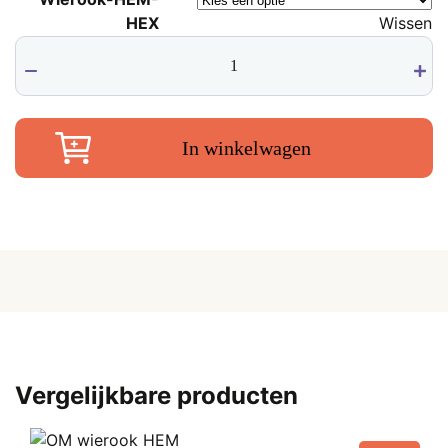
was:
i
€
HEX
Wissen
€ 1,00.
Copal
€
Palo
Santo
wierook,
HEM
In winkelwagen
aantal
Vergelijkbare producten