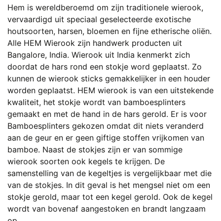
optie
Hem is wereldberoemd om zijn traditionele wierook,
kan
vervaardigd uit speciaal geselecteerde exotische
gekozen
houtsoorten, harsen, bloemen en fijne etherische oliën.
worden
Alle HEM Wierook zijn handwerk producten uit
op
Bangalore, India. Wierook uit India kenmerkt zich
de
doordat de hars rond een stokje word geplaatst. Zo
productpagina
kunnen de wierook sticks gemakkelijker in een houder
worden geplaatst. HEM wierook is van een uitstekende
kwaliteit, het stokje wordt van bamboesplinters
gemaakt en met de hand in de hars gerold. Er is voor
Bamboesplinters gekozen omdat dit niets veranderd
aan de geur en er geen giftige stoffen vrijkomen van
bamboe. Naast de stokjes zijn er van sommige
wierook soorten ook kegels te krijgen. De
samenstelling van de kegeltjes is vergelijkbaar met die
van de stokjes. In dit geval is het mengsel niet om een
stokje gerold, maar tot een kegel gerold. Ook de kegel
wordt van bovenaf aangestoken en brandt langzaam
op.