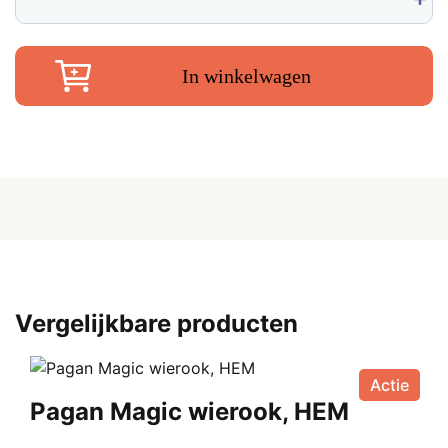
€
wierook
aantal
In winkelwagen
Vergelijkbare producten
Actie
Pagan Magic wierook, HEM