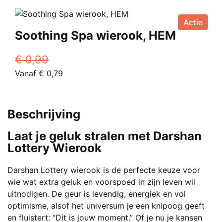
was:
product
is:
op
€ 2,50.
heeft
Vanaf
de
Actie
meerdere
€ 1,35.
productpagina
Soothing Spa wierook, HEM
variaties.
Deze
€
0,99
optie
Oorspronkelijke
Huidige
Vanaf
€
0,79
kan
prijs
Dit
prijs
gekozen
was:
product
is:
worden
€ 0,99.
heeft
Vanaf
op
Beschrijving
meerdere
€ 0,79.
de
variaties.
productpagina
Laat je geluk stralen met Darshan
Deze
Lottery Wierook
optie
kan
Darshan Lottery wierook is de perfecte keuze voor
gekozen
wie wat extra geluk en voorspoed in zijn leven wil
worden
uitnodigen. De geur is levendig, energiek en vol
op
optimisme, alsof het universum je een knipoog geeft
de
en fluistert: “Dit is jouw moment.” Of je nu je kansen