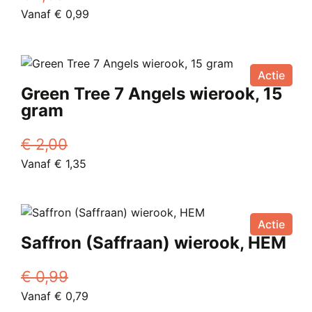
Oorspronkelijke
Huidige
Vanaf
€
0,99
gekozen
prijs
Dit
prijs
worden
was:
product
is:
op
€ 1,50.
heeft
Vanaf
de
Actie
meerdere
€ 0,99.
productpagina
Green Tree 7 Angels wierook, 15
variaties.
gram
Deze
optie
€
2,00
kan
Oorspronkelijke
Huidige
Vanaf
€
1,35
gekozen
prijs
Dit
prijs
worden
was:
product
is:
op
€ 2,00.
heeft
Vanaf
de
Actie
meerdere
€ 1,35.
productpagina
Saffron (Saffraan) wierook, HEM
variaties.
Deze
€
0,99
optie
Oorspronkelijke
Huidige
Vanaf
€
0,79
kan
prijs
Dit
prijs