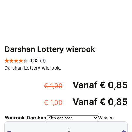
Darshan Lottery wierook
Darshan Lottery wierook.
Oorspronkelijke
Vanaf
€
0,85
€
1,00
prijs
p
Oorspronkelijke
Vanaf
€
0,85
was:
i
€
1,00
prijs
p
€ 1,00.
Wierook-Darshan
Wissen
was:
i
€
Darshan
€ 1,00.
Lottery