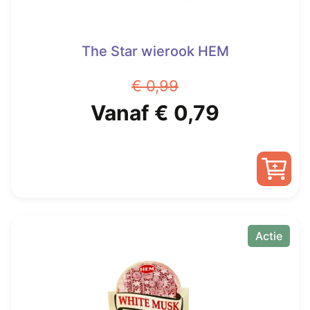
The Star wierook HEM
€
0,99
Oorspronkelijke
Huidige
Vanaf
€
0,79
prijs
prijs
was:
is:
Dit
€ 0,99.
Vanaf
product
heeft
Actie
€ 0,79.
meerdere
variaties.
Deze
optie