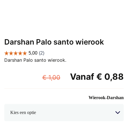
Darshan Palo santo wierook
Darshan Palo santo wierook.
Oorspronkelijke
Vanaf
€
0,88
€
1,00
prijs
p
was:
i
Wierook-Darshan
€ 1,00.
€