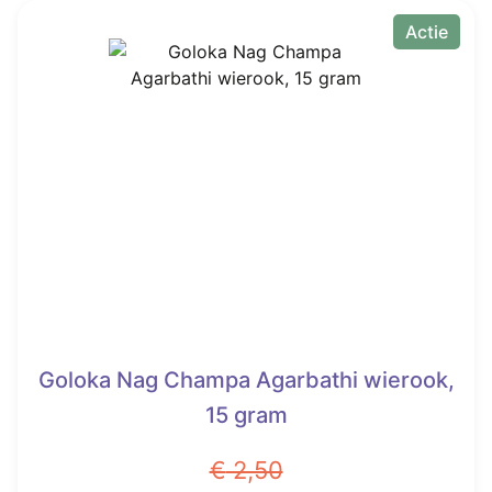
heeft
Actie
€ 1,15.
meerdere
variaties.
Deze
optie
kan
gekozen
worden
op
de
productpagina
Goloka Nag Champa Agarbathi wierook,
15 gram
€
2,50