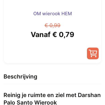
OM wierook HEM
€
0,99
Oorspronkelijke
Huidige
Vanaf
€
0,79
prijs
prijs
was:
is:
Dit
€ 0,99.
Vanaf
product
heeft
Beschrijving
€ 0,79.
meerdere
variaties.
Deze
Reinig je ruimte en ziel met Darshan
optie
Palo Santo Wierook
kan