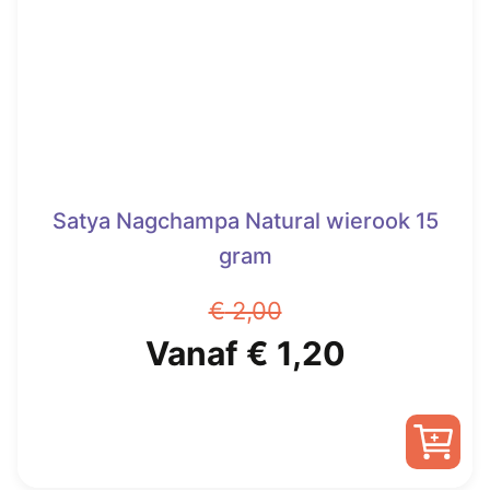
gekozen
worden
op
de
productpagina
Satya Nagchampa Natural wierook 15
gram
€
2,00
Oorspronkelijke
Huidige
Vanaf
€
1,20
prijs
prijs
was:
is:
Dit