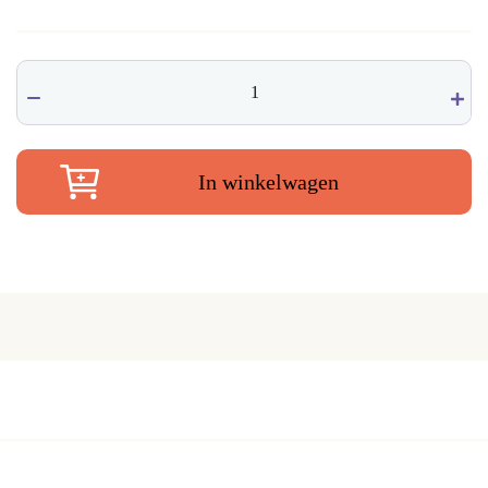
Darshan
Palo
santo
wierook
aantal
In winkelwagen