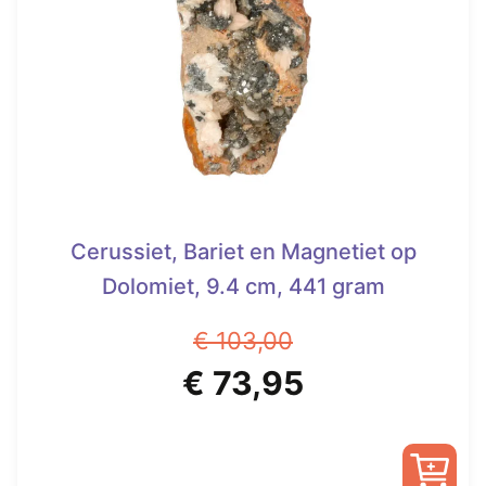
Cerussiet, Bariet en Magnetiet op
Dolomiet, 9.4 cm, 441 gram
€
103,00
Oorspronkelijke
Huidige
€
73,95
prijs
prijs
was:
is: