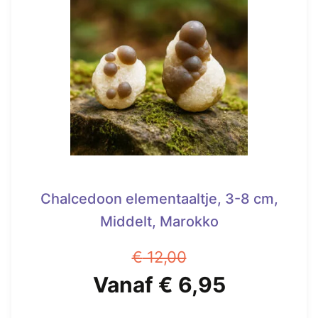
Chalcedoon elementaaltje, 3-8 cm,
Middelt, Marokko
€
12,00
Oorspronkelijke
Huidige
Vanaf
€
6,95
prijs
prijs