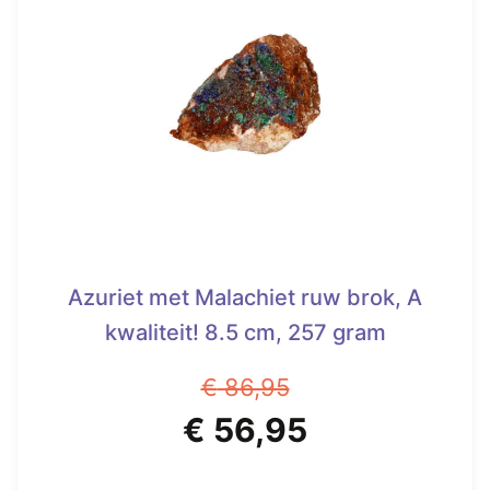
Azuriet met Malachiet ruw brok, A
kwaliteit! 8.5 cm, 257 gram
€
86,95
Oorspronkelijke
Huidige
€
56,95
prijs
prijs