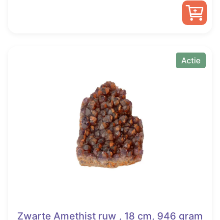
was:
is:
€ 86,95.
€ 56,95.
Actie
Zwarte Amethist ruw , 18 cm, 946 gram