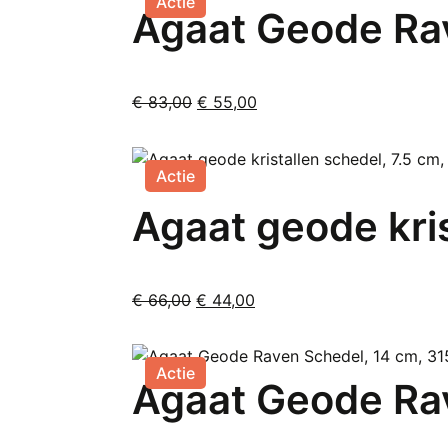
Actie
Agaat Geode Rav
Oorspronkelijke
Huidige
€
83,00
€
55,00
prijs
prijs
was:
is:
€ 83,00.
€ 55,00.
Actie
Agaat geode kri
Oorspronkelijke
Huidige
€
66,00
€
44,00
prijs
prijs
was:
is:
€ 66,00.
€ 44,00.
Actie
Agaat Geode Rav