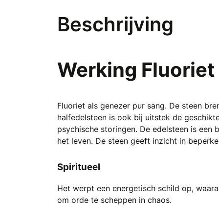
was:
is:
Beschrijving
€ 247,00.
€ 165,00.
Werking Fluoriet
Fluoriet als genezer pur sang. De steen bre
halfedelsteen
is ook bij uitstek de geschi
psychische storingen. De edelsteen is een b
het leven. De steen geeft inzicht in beper
Spiritueel
Het werpt een energetisch schild op, waar
om orde te scheppen in chaos.