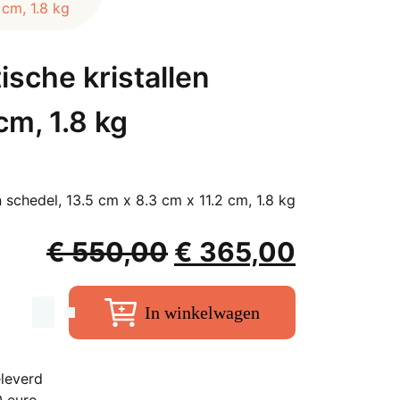
5 cm, 1.8 kg
tische kristallen
cm, 1.8 kg
en schedel, 13.5 cm x 8.3 cm x 11.2 cm, 1.8 kg
Oorspronkelijke
Huidige
€
550,00
€
365,00
prijs
prijs
was:
is:
In winkelwagen
Fluoriet
€ 550,00.
€ 365,0
realistische
kristallen
leverd
schedel,
0 euro