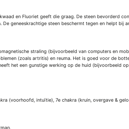
t kwaad en Fluoriet geeft die graag. De steen bevorderd co
. De geneeskrachtige steen beschermt tegen en helpt bij a
omagnetische straling (bijvoorbeeld van computers en mobi
blemen (zoals artritis) en reuma. Het is goed voor de botten
eft het een gunstige werking op de huid (bijvoorbeeld op p
akra (voorhoofd, intuïtie), 7e chakra (kruin, overgave & gelo
rman.