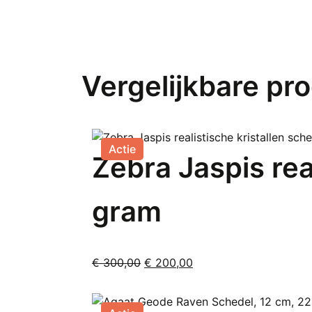
Vergelijkbare pr
Actie
Zebra Jaspis rea
gram
Oorspronkelijke
Huidige
€
300,00
€
200,00
prijs
prijs
was:
is:
€ 300,00.
€ 200,00.