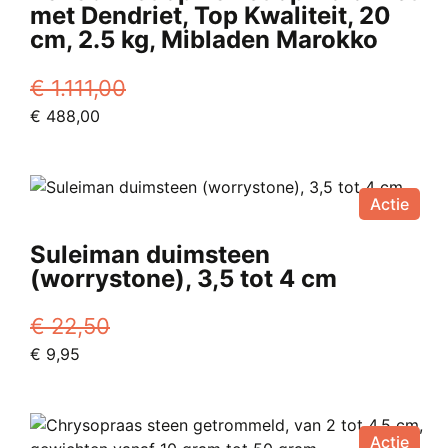
met Dendriet, Top Kwaliteit, 20
kan
cm, 2.5 kg, Mibladen Marokko
gekozen
worden
€
1.111,00
op
Oorspronkelijke
Huidige
€
488,00
de
prijs
prijs
productpagina
was:
is:
€ 1.111,00.
€ 488,00.
Actie
Suleiman duimsteen
(worrystone), 3,5 tot 4 cm
€
22,50
Oorspronkelijke
Huidige
€
9,95
prijs
prijs
was:
is:
€ 22,50.
€ 9,95.
Actie