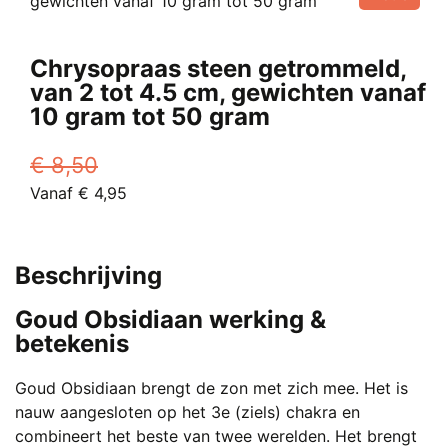
Chrysopraas steen getrommeld,
van 2 tot 4.5 cm, gewichten vanaf
10 gram tot 50 gram
€
8,50
Oorspronkelijke
Huidige
Vanaf
€
4,95
prijs
Dit
prijs
was:
product
is:
€ 8,50.
heeft
Vanaf
Beschrijving
meerdere
€ 4,95.
variaties.
Goud Obsidiaan werking &
Deze
betekenis
optie
kan
Goud Obsidiaan brengt de zon met zich mee. Het is
gekozen
nauw aangesloten op het 3e (ziels) chakra en
worden
combineert het beste van twee werelden. Het brengt