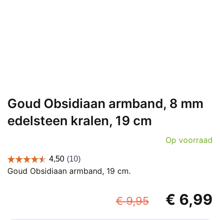
Goud Obsidiaan armband, 8 mm
edelsteen kralen, 19 cm
Op voorraad
Goud Obsidiaan armband, 19 cm.
Oorspronk
€
6,99
€
9,95
prijs
p