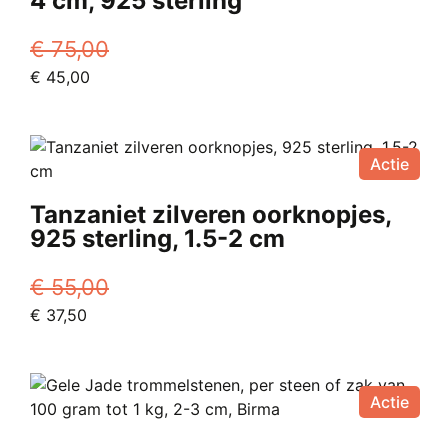
4 cm, 925 sterling
€
75,00
Oorspronkelijke
Huidige
€
45,00
prijs
prijs
was:
is:
€ 75,00.
€ 45,00.
Actie
Tanzaniet zilveren oorknopjes,
925 sterling, 1.5-2 cm
€
55,00
Oorspronkelijke
Huidige
€
37,50
prijs
prijs
was:
is:
€ 55,00.
€ 37,50.
Actie