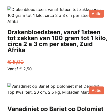
was:
product
is:
productpagina
€ 15,00.
heeft
Vanaf
Actie
meerdere
€ 7,50.
variaties.
Deze
Drakenbloedsteen, vanaf 1steen
optie
tot zakken van 100 gram tot 1 kilo,
kan
circa 2 a 3 cm per steen, Zuid
gekozen
Afrika
worden
op
€
5,00
de
Oorspronkelijke
Huidige
Vanaf
€
2,50
productpagina
prijs
Dit
prijs
was:
product
is:
€ 5,00.
heeft
Vanaf
Actie
meerdere
€ 2,50.
variaties.
Deze
Vanadiniet op Bariet op Dolomiet
optie