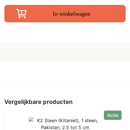
17-
18
In winkelwagen
cm
aantal
Vergelijkbare producten
Actie