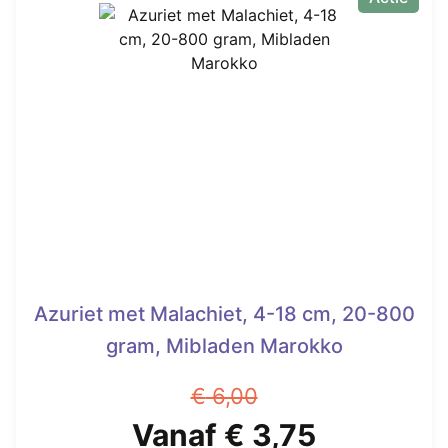
Azuriet met Malachiet, 4-18 cm, 20-800
gram, Mibladen Marokko
€
6,00
Oorspronkelijke
Huidige
Vanaf
€
3,75