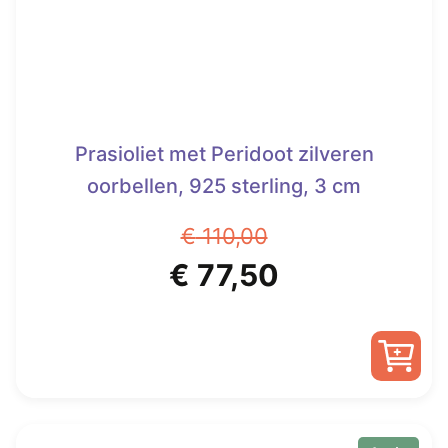
Prasioliet met Peridoot zilveren
oorbellen, 925 sterling, 3 cm
€
110,00
Oorspronkelijke
Huidige
€
77,50
prijs
prijs
was:
is:
€ 110,00.
€ 77,50.