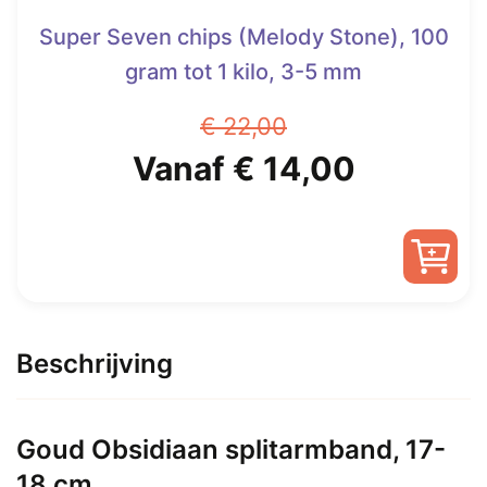
Super Seven chips (Melody Stone), 100
gram tot 1 kilo, 3-5 mm
€
22,00
Oorspronkelijke
Huidige
Vanaf
€
14,00
prijs
prijs
was:
is:
Dit
€ 22,00.
Vanaf
product
heeft
Beschrijving
€ 14,00.
meerdere
variaties.
Deze
Goud Obsidiaan splitarmband, 17-
optie
18 cm
kan