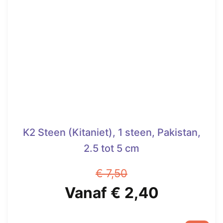
K2 Steen (Kitaniet), 1 steen, Pakistan,
2.5 tot 5 cm
€
7,50
Oorspronkelijke
Huidige
Vanaf
€
2,40
prijs
prijs