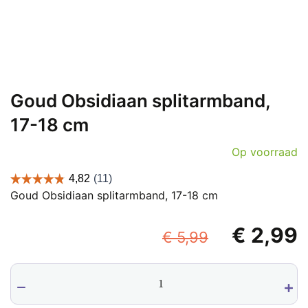
Goud Obsidiaan splitarmband,
17-18 cm
Op voorraad
Goud Obsidiaan splitarmband, 17-18 cm
Oorspronk
€
2,99
€
5,99
prijs
p
Goud
was:
i
Obsidiaan
€ 5,99.
€
splitarmband,