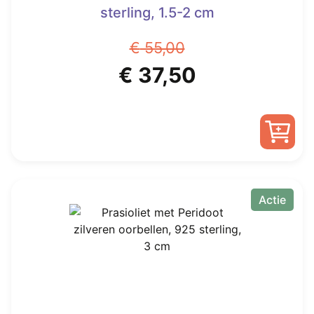
sterling, 1.5-2 cm
€
55,00
Oorspronkelijke
Huidige
€
37,50
prijs
prijs
was:
is:
€ 55,00.
€ 37,50.
Actie