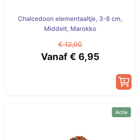
Chalcedoon elementaaltje, 3-8 cm,
Middelt, Marokko
€
12,00
Oorspronkelijke
Huidige
Vanaf
€
6,95
prijs
prijs
was:
is:
Dit
€ 12,00.
Vanaf
product
heeft
Actie
€ 6,95.
meerdere
variaties.
Deze
optie