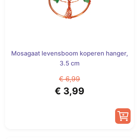
Mosagaat levensboom koperen hanger,
3.5 cm
€
6,99
Oorspronkelijke
Huidige
€
3,99
prijs
prijs
was:
is:
€ 6,99.
€ 3,99.