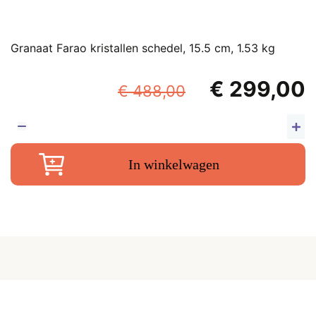
Granaat Farao kristallen schedel, 15.5 cm, 1.53 kg
Oorspronkel
€
299,00
€
488,00
prijs
p
was:
i
G
F
€ 488,00.
€
In winkelwagen
kr
sc
15
c
1.
k
aa