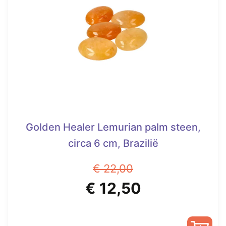
Golden Healer Lemurian palm steen,
circa 6 cm, Brazilië
€
22,00
Oorspronkelijke
Huidige
€
12,50
prijs
prijs