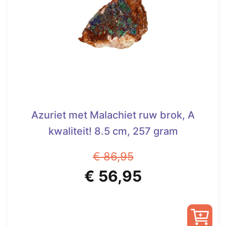
kan
gekozen
worden
op
de
productpagina
Azuriet met Malachiet ruw brok, A
kwaliteit! 8.5 cm, 257 gram
€
86,95
Oorspronkelijke
Huidige
€
56,95
prijs
prijs
was:
is: