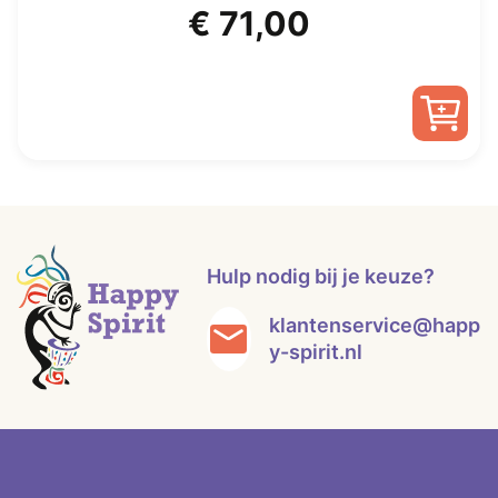
Oorspronkelijke
Huidige
€
71,00
prijs
prijs
was:
is:
€ 110,00.
€ 71,00.
Hulp nodig bij je keuze?
klantenservice@happ
y-spirit.nl