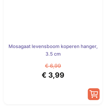
Mosagaat levensboom koperen hanger,
3.5 cm
€
6,99
Oorspronkelijke
Huidige
€
3,99
prijs
prijs
was:
is: