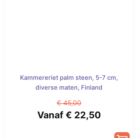
Kammereriet palm steen, 5-7 cm,
diverse maten, Finland
€
45,00
Oorspronkelijke
Huidige
Vanaf
€
22,50
prijs
prijs