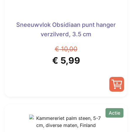
Sneeuwvlok Obsidiaan punt hanger
verzilverd, 3.5 cm
€
10,00
Oorspronkelijke
Huidige
€
5,99
prijs
prijs
was:
is:
€ 10,00.
€ 5,99.
Actie