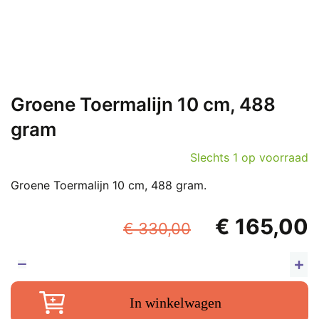
Groene Toermalijn 10 cm, 488
gram
Slechts 1 op voorraad
Groene Toermalijn 10 cm, 488 gram.
Oorspronkel
€
165,00
€
330,00
prijs
p
was:
i
G
To
€ 330,00.
€
In winkelwagen
1