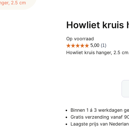
nger, 2.5 cm
Howliet kruis
Op voorraad
Howliet kruis hanger, 2.5 cm
How
kru
han
2.5
Binnen 1 á 3 werkdagen ge
cm
Gratis verzending vanaf 9
aan
Laagste prijs van Nederla