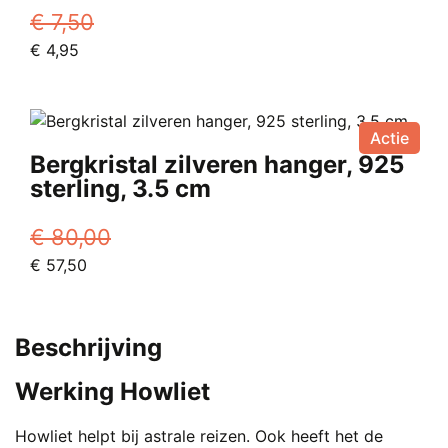
€
7,50
Oorspronkelijke
Huidige
€
4,95
prijs
prijs
was:
is:
€ 7,50.
€ 4,95.
Actie
Bergkristal zilveren hanger, 925
sterling, 3.5 cm
€
80,00
Oorspronkelijke
Huidige
€
57,50
prijs
prijs
was:
is:
€ 80,00.
€ 57,50.
Beschrijving
Werking Howliet
Howliet helpt bij astrale reizen. Ook heeft het de