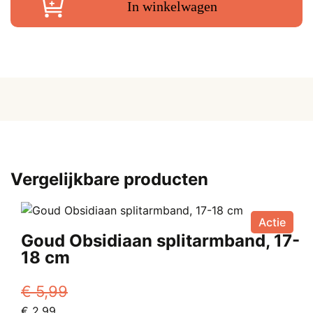
cm
In winkelwagen
aantal
Vergelijkbare producten
Actie
Goud Obsidiaan splitarmband, 17-
18 cm
€
5,99
Oorspronkelijke
Huidige
€
2,99