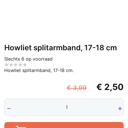
Howliet splitarmband, 17-18 cm
Slechts 6 op voorraad
Howliet splitarmband, 17-18 cm.
Oorspronk
€
2,50
€
3,99
prijs
p
Howliet
was:
i
splitarmband,
€ 3,99.
€
17-
18