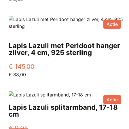
prijs
prijs
was:
is:
€ 5,99.
€ 2,99.
Actie
Lapis Lazuli met Peridoot hanger
zilver, 4 cm, 925 sterling
€
145,00
Oorspronkelijke
Huidige
€
88,00
prijs
prijs
was:
is:
€ 145,00.
€ 88,00.
Actie
Lapis Lazuli splitarmband, 17-18
cm
€
9,95