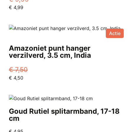
Oorspronkelijke
Huidige
€
4,99
prijs
prijs
was:
is:
€ 9,95.
€ 4,99.
Actie
Amazoniet punt hanger
verzilverd, 3.5 cm, India
€
7,50
Oorspronkelijke
Huidige
€
4,50
prijs
prijs
was:
is:
€ 7,50.
€ 4,50.
Goud Rutiel splitarmband, 17-18
cm
€
4,95