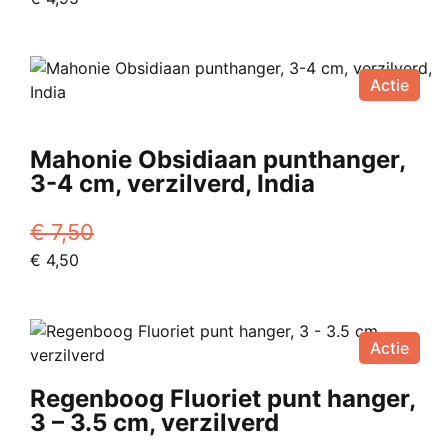
Actie
Mahonie Obsidiaan punthanger,
3-4 cm, verzilverd, India
€
7,50
Oorspronkelijke
Huidige
€
4,50
prijs
prijs
was:
is:
€ 7,50.
€ 4,50.
Actie
Regenboog Fluoriet punt hanger,
3 – 3.5 cm, verzilverd