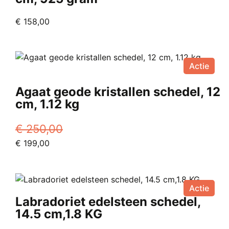
€
158,00
Actie
Agaat geode kristallen schedel, 12
cm, 1.12 kg
€
250,00
Oorspronkelijke
Huidige
€
199,00
prijs
prijs
was:
is:
€ 250,00.
€ 199,00.
Actie
Labradoriet edelsteen schedel,
14.5 cm,1.8 KG