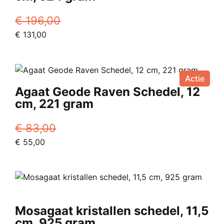
€
196,00
Oorspronkelijke
Huidige
€
131,00
prijs
prijs
was:
is:
€ 196,00.
€ 131,00.
Actie
Agaat Geode Raven Schedel, 12
cm, 221 gram
€
83,00
Oorspronkelijke
Huidige
€
55,00
prijs
prijs
was:
is:
€ 83,00.
€ 55,00.
Mosagaat kristallen schedel, 11,5
cm, 925 gram