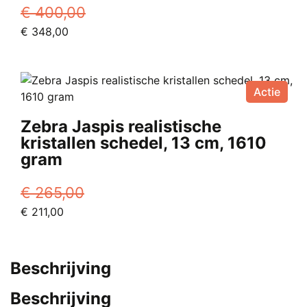
€
400,00
Oorspronkelijke
Huidige
€
348,00
prijs
prijs
was:
is:
€ 400,00.
€ 348,00.
Actie
Zebra Jaspis realistische
kristallen schedel, 13 cm, 1610
gram
€
265,00
Oorspronkelijke
Huidige
€
211,00
prijs
prijs
was:
is:
€ 265,00.
€ 211,00.
Beschrijving
Beschrijving