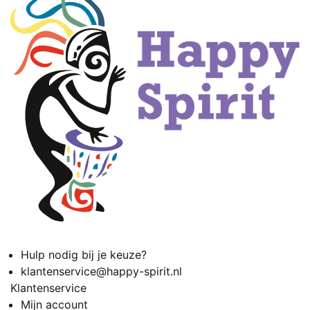
Hulp nodig bij je keuze?
klantenservice@happy-spirit.nl
Klantenservice
Mijn account