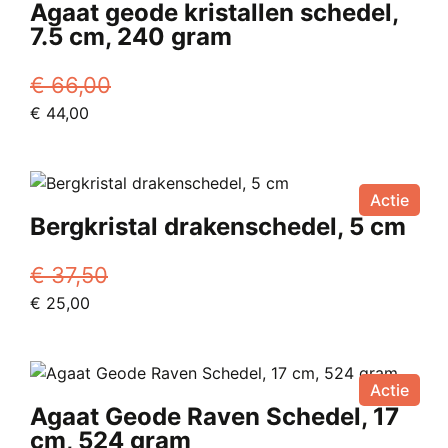
Agaat geode kristallen schedel,
7.5 cm, 240 gram
€
66,00
Oorspronkelijke
Huidige
€
44,00
prijs
prijs
was:
is:
€ 66,00.
€ 44,00.
Actie
Bergkristal drakenschedel, 5 cm
€
37,50
Oorspronkelijke
Huidige
€
25,00
prijs
prijs
was:
is:
€ 37,50.
€ 25,00.
Actie
Agaat Geode Raven Schedel, 17
cm, 524 gram