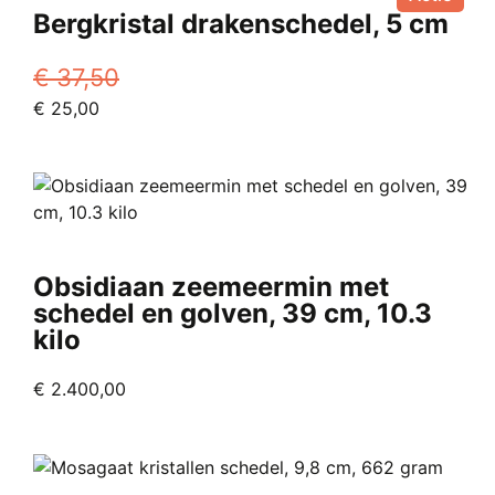
Bergkristal drakenschedel, 5 cm
€
37,50
Oorspronkelijke
Huidige
€
25,00
prijs
prijs
was:
is:
€ 37,50.
€ 25,00.
Obsidiaan zeemeermin met
schedel en golven, 39 cm, 10.3
kilo
€
2.400,00