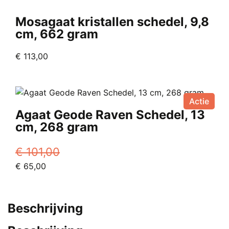
Mosagaat kristallen schedel, 9,8
cm, 662 gram
€
113,00
Actie
Agaat Geode Raven Schedel, 13
cm, 268 gram
€
101,00
Oorspronkelijke
Huidige
€
65,00
prijs
prijs
was:
is:
€ 101,00.
€ 65,00.
Beschrijving