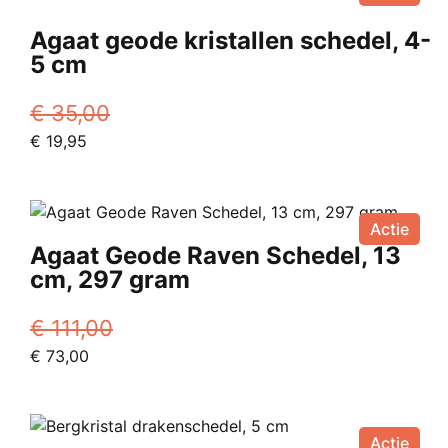
Agaat geode kristallen schedel, 4-
5 cm
€
35,00
Oorspronkelijke
Huidige
€
19,95
prijs
prijs
was:
is:
€ 35,00.
€ 19,95.
Actie
Agaat Geode Raven Schedel, 13
cm, 297 gram
€
111,00
Oorspronkelijke
Huidige
€
73,00
prijs
prijs
was:
is:
€ 111,00.
€ 73,00.
Actie