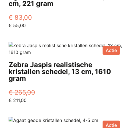
cm, 221 gram
€
83,00
Oorspronkelijke
Huidige
€
55,00
prijs
prijs
was:
is:
€ 83,00.
€ 55,00.
Actie
Zebra Jaspis realistische
kristallen schedel, 13 cm, 1610
gram
€
265,00
Oorspronkelijke
Huidige
€
211,00
prijs
prijs
was:
is:
€ 265,00.
€ 211,00.
Actie