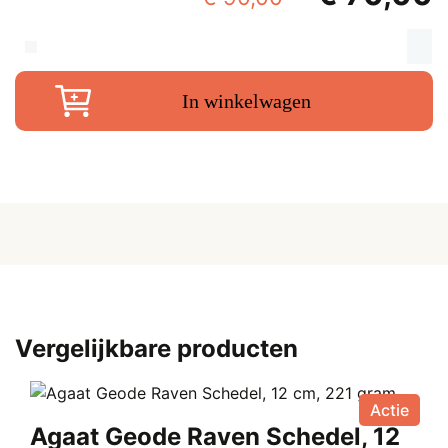
prijs
p
was:
i
K
A
€ 90,00.
€
In winkelwagen
kr
e
sc
8.
c
3
g
aa
Vergelijkbare producten
Actie
Agaat Geode Raven Schedel, 12