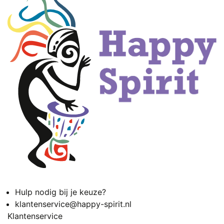
Hulp nodig bij je keuze?
klantenservice@happy-spirit.nl
Klantenservice