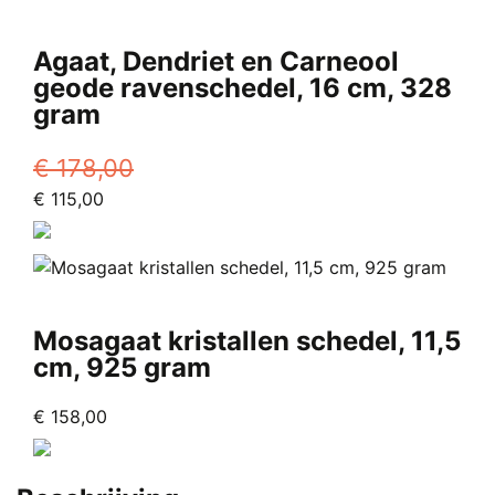
Agaat, Dendriet en Carneool
geode ravenschedel, 16 cm, 328
gram
€
178,00
Oorspronkelijke
Huidige
€
115,00
prijs
prijs
was:
is:
€ 178,00.
€ 115,00.
Mosagaat kristallen schedel, 11,5
cm, 925 gram
€
158,00