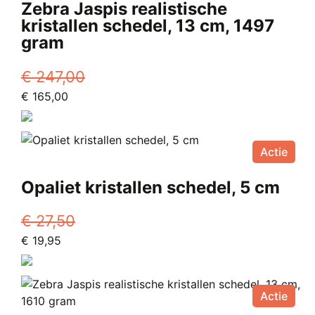
Zebra Jaspis realistische
kristallen schedel, 13 cm, 1497
gram
€
247,00
Oorspronkelijke
Huidige
€
165,00
prijs
prijs
was:
is:
€ 247,00.
€ 165,00.
Actie
Opaliet kristallen schedel, 5 cm
€
27,50
Oorspronkelijke
Huidige
€
19,95
prijs
prijs
was:
is:
€ 27,50.
€ 19,95.
Actie