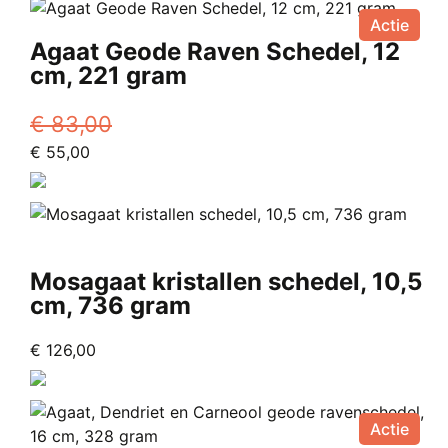
Actie
Agaat Geode Raven Schedel, 12
cm, 221 gram
€
83,00
Oorspronkelijke
Huidige
€
55,00
prijs
prijs
was:
is:
€ 83,00.
€ 55,00.
Mosagaat kristallen schedel, 10,5
cm, 736 gram
€
126,00
Actie