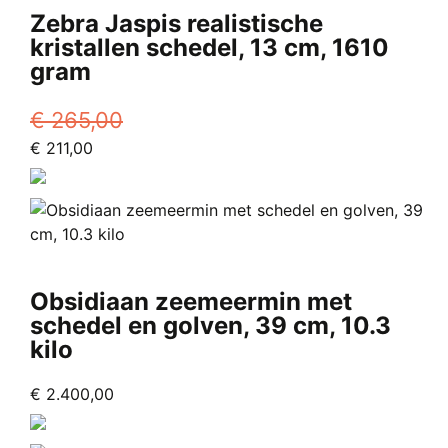
Zebra Jaspis realistische
kristallen schedel, 13 cm, 1610
gram
€
265,00
Oorspronkelijke
Huidige
€
211,00
prijs
prijs
was:
is:
€ 265,00.
€ 211,00.
Obsidiaan zeemeermin met
schedel en golven, 39 cm, 10.3
kilo
€
2.400,00