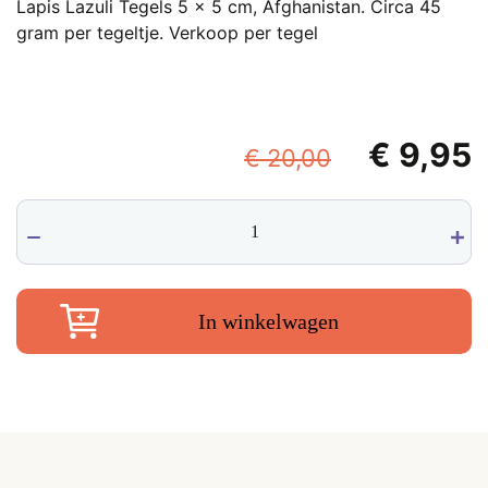
Lapis Lazuli Tegels 5 x 5 cm, Afghanistan. Circa 45
gram per tegeltje. Verkoop per tegel
Oorspronk
€
9,95
€
20,00
prijs
p
Lapis
was:
i
Lazuli
€ 20,00.
€
Tegels
5
x
In winkelwagen
5
cm,
Afghanistan
aantal