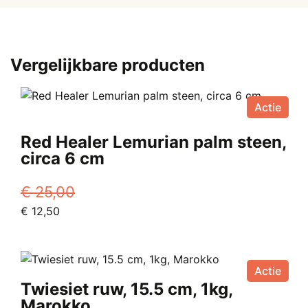
Vergelijkbare producten
Actie
Red Healer Lemurian palm steen,
circa 6 cm
€
25,00
Oorspronkelijke
Huidige
€
12,50
prijs
prijs
was:
is:
€ 25,00.
€ 12,50.
Actie
Twiesiet ruw, 15.5 cm, 1kg,
Marokko