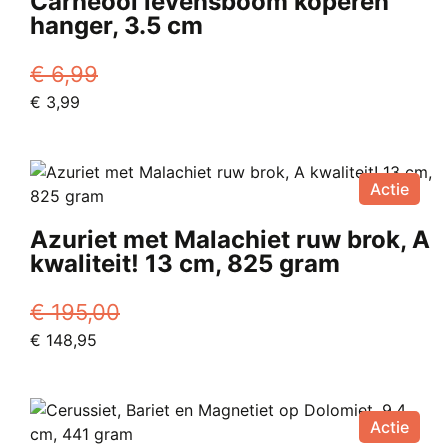
Carneool levensboom koperen
variaties.
hanger, 3.5 cm
Deze
optie
€
6,99
kan
Oorspronkelijke
Huidige
€
3,99
gekozen
prijs
prijs
worden
was:
is:
op
€ 6,99.
€ 3,99.
de
Actie
productpagina
Azuriet met Malachiet ruw brok, A
kwaliteit! 13 cm, 825 gram
€
195,00
Oorspronkelijke
Huidige
€
148,95
prijs
prijs
was:
is:
€ 195,00.
€ 148,95.
Actie