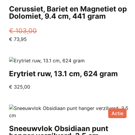
Cerussiet, Bariet en Magnetiet op
Dolomiet, 9.4 cm, 441 gram
€
103,00
Oorspronkelijke
Huidige
€
73,95
prijs
prijs
was:
is:
€ 103,00.
€ 73,95.
Erytriet ruw, 13.1 cm, 624 gram
€
325,00
Actie
Sneeuwvlok Obsidiaan punt