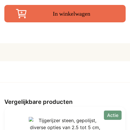
a
4
In winkelwagen
cm
aantal
Vergelijkbare producten
Actie