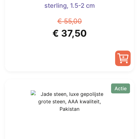
sterling, 1.5-2 cm
€
55,00
Oorspronkelijke
Huidige
€
37,50
prijs
prijs
was:
is:
€ 55,00.
€ 37,50.
Actie