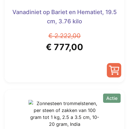
Vanadiniet op Bariet en Hematiet, 19.5
cm, 3.76 kilo
€
2.222,00
Oorspronkelijke
Huidige
€
777,00
prijs
prijs
was:
is:
€ 2.222,00.
€ 777,00.
Actie