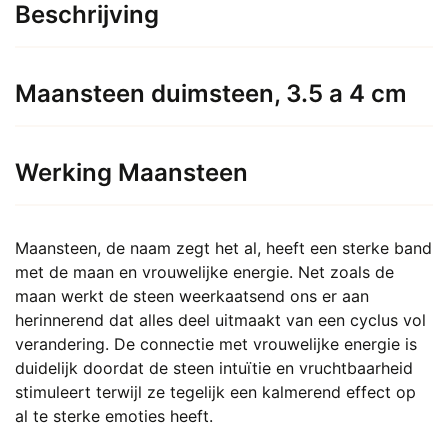
heeft
Beschrijving
€ 2,75.
meerdere
variaties.
Deze
Maansteen duimsteen, 3.5 a 4 cm
optie
kan
gekozen
Werking Maansteen
worden
op
de
productpagina
Maansteen, de naam zegt het al, heeft een sterke band
met de maan en vrouwelijke energie. Net zoals de
maan werkt de steen weerkaatsend ons er aan
herinnerend dat alles deel uitmaakt van een cyclus vol
verandering. De connectie met vrouwelijke energie is
duidelijk doordat de steen intuïtie en vruchtbaarheid
stimuleert terwijl ze tegelijk een kalmerend effect op
al te sterke emoties heeft.