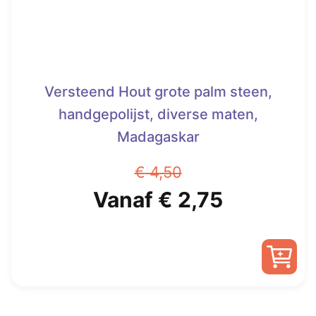
Versteend Hout grote palm steen,
handgepolijst, diverse maten,
Madagaskar
€
4,50
Oorspronkelijke
Huidige
Vanaf
€
2,75
prijs
prijs
was:
is:
Dit
€ 4,50.
Vanaf
product