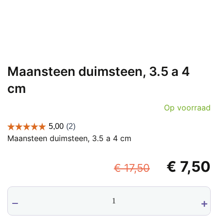
Maansteen duimsteen, 3.5 a 4
cm
Op voorraad
Maansteen duimsteen, 3.5 a 4 cm
Oorspron
€
7,50
€
17,50
prijs
p
Maansteen
was:
i
duimsteen,
€ 17,50.
€
3.5