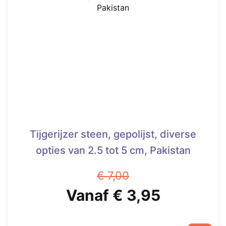
Tijgerijzer steen, gepolijst, diverse
opties van 2.5 tot 5 cm, Pakistan
€
7,00
Oorspronkelijke
Huidige
Vanaf
€
3,95
prijs
prijs