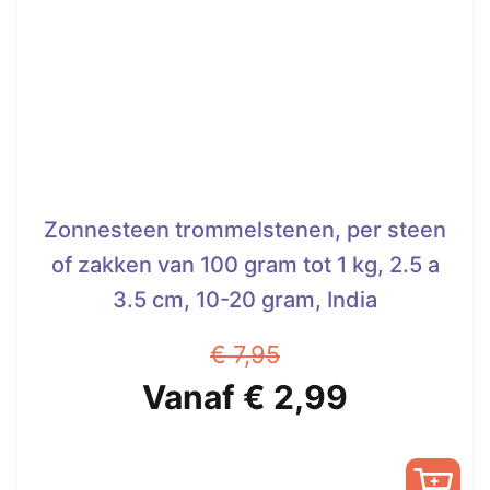
Zonnesteen trommelstenen, per steen
of zakken van 100 gram tot 1 kg, 2.5 a
3.5 cm, 10-20 gram, India
€
7,95
Oorspronkelijke
Huidige
Vanaf
€
2,99
prijs
prijs