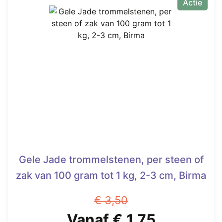
Actie
€ 2,99.
meerdere
variaties.
Deze
optie
kan
gekozen
worden
op
de
productpagina
Gele Jade trommelstenen, per steen of
zak van 100 gram tot 1 kg, 2-3 cm, Birma
€
3,50
Oorspronkelijke
Huidige
Vanaf
€
1,75