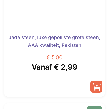
Jade steen, luxe gepolijste grote steen,
AAA kwaliteit, Pakistan
€
5,00
Oorspronkelijke
Huidige
Vanaf
€
2,99
prijs
prijs
was:
is:
Dit
€ 5,00.
Vanaf
product
heeft