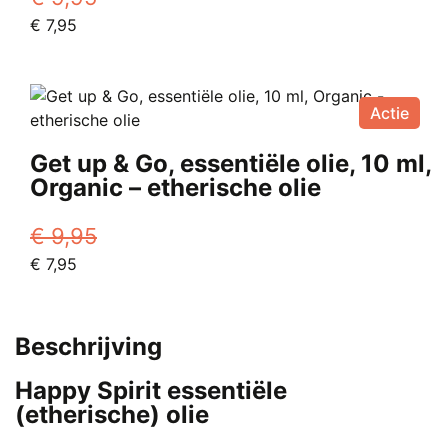
Oorspronkelijke
Huidige
€
7,95
prijs
prijs
was:
is:
€ 9,95.
€ 7,95.
Actie
Get up & Go, essentiële olie, 10 ml,
Organic – etherische olie
€
9,95
Oorspronkelijke
Huidige
€
7,95
prijs
prijs
was:
is:
€ 9,95.
€ 7,95.
Beschrijving
Happy Spirit essentiële
(etherische) olie