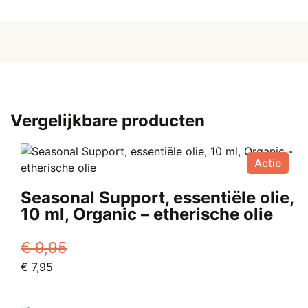
voor
essentiële
olie
aantal
Vergelijkbare producten
Actie
Seasonal Support, essentiële olie,
10 ml, Organic – etherische olie
€
9,95
Oorspronkelijke
Huidige
€
7,95
prijs
prijs
was:
is: