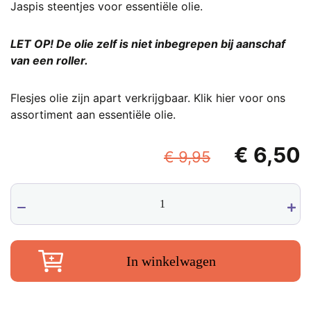
Jaspis steentjes voor essentiële olie.
LET OP! De olie zelf is niet inbegrepen bij aanschaf
van een roller.
Flesjes olie zijn apart verkrijgbaar.
Klik hier
voor ons
assortiment aan essentiële olie.
Oorspronk
€
6,50
€
9,95
prijs
p
Olie-
was:
i
roller,
€ 9,95.
€
glazen
rollerflesje
met
In winkelwagen
Rode
Jaspis
steentjes