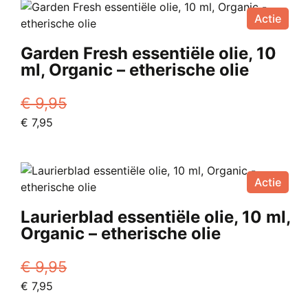
€ 9,95.
€ 7,95.
Actie
Garden Fresh essentiële olie, 10
ml, Organic – etherische olie
€
9,95
Oorspronkelijke
Huidige
€
7,95
prijs
prijs
was:
is:
€ 9,95.
€ 7,95.
Actie
Laurierblad essentiële olie, 10 ml,
Organic – etherische olie
€
9,95
Oorspronkelijke
Huidige
€
7,95
prijs
prijs