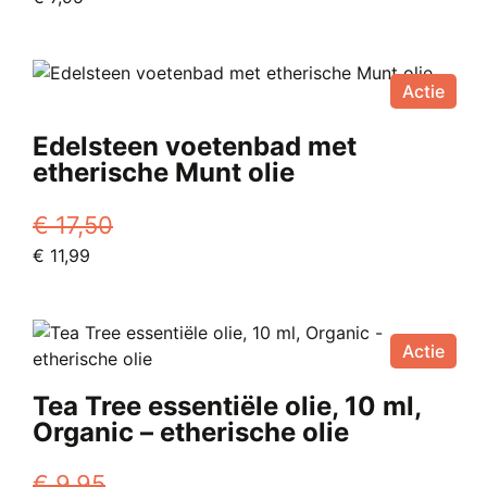
prijs
prijs
was:
is:
€ 9,95.
€ 7,95.
Actie
Edelsteen voetenbad met
etherische Munt olie
€
17,50
Oorspronkelijke
Huidige
€
11,99
prijs
prijs
was:
is:
€ 17,50.
€ 11,99.
Actie
Tea Tree essentiële olie, 10 ml,
Organic – etherische olie
€
9,95