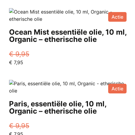
was:
is:
€ 9,95.
€ 7,95.
Actie
Ocean Mist essentiële olie, 10 ml,
Organic – etherische olie
€
9,95
Oorspronkelijke
Huidige
€
7,95
prijs
prijs
was:
is:
€ 9,95.
€ 7,95.
Actie
Paris, essentiële olie, 10 ml,
Organic – etherische olie
€
9,95
Oorspronkelijke
Huidige
€
7,95