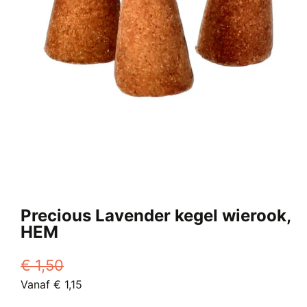
Precious Lavender kegel wierook,
HEM
€
1,50
Oorspronkelijke
Huidige
Vanaf
€
1,15
prijs
Dit
prijs