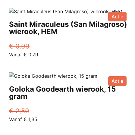
was:
product
is:
€ 1,50.
heeft
Vanaf
Actie
meerdere
€ 1,15.
Saint Miraculeus (San Milagroso)
variaties.
wierook, HEM
Deze
optie
€
0,99
kan
Oorspronkelijke
Huidige
Vanaf
€
0,79
gekozen
prijs
Dit
prijs
worden
was:
product
is:
op
€ 0,99.
heeft
Vanaf
de
Actie
meerdere
€ 0,79.
productpagina
Goloka Goodearth wierook, 15
variaties.
gram
Deze
optie
€
2,50
kan
Oorspronkelijke
Huidige
Vanaf
€
1,35
gekozen
prijs
Dit
prijs
worden
was:
product
is:
op