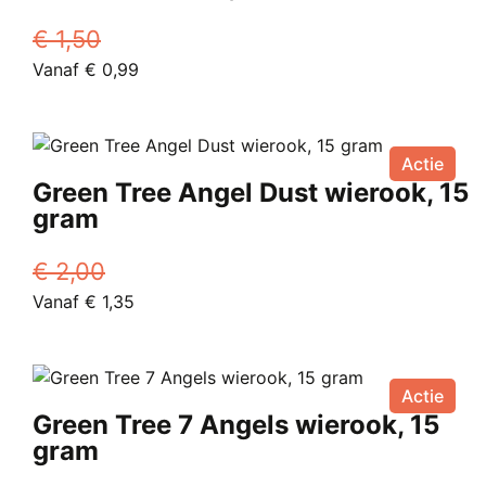
€
1,50
Oorspronkelijke
Huidige
Vanaf
€
0,99
prijs
Dit
prijs
was:
product
is:
€ 1,50.
heeft
Vanaf
Actie
meerdere
€ 0,99.
Green Tree Angel Dust wierook, 15
variaties.
gram
Deze
optie
€
2,00
kan
Oorspronkelijke
Huidige
Vanaf
€
1,35
gekozen
prijs
Dit
prijs
worden
was:
product
is:
op
€ 2,00.
heeft
Vanaf
de
Actie
meerdere
€ 1,35.
productpagina
Green Tree 7 Angels wierook, 15
variaties.
gram
Deze
optie