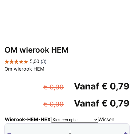
OM wierook HEM
Om wierook HEM
Oorspronkelijke
Vanaf
€
0,79
€
0,99
prijs
p
Oorspronkelijke
Vanaf
€
0,79
was:
i
€
0,99
prijs
p
€ 0,99.
Wierook-HEM-HEX
Wissen
was:
i
€
OM
€ 0,99.
wierook