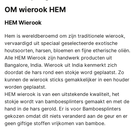
productpagina
variaties.
OM wierook HEM
Deze
optie
HEM Wierook
kan
Hem is wereldberoemd om zijn traditionele wierook,
gekozen
vervaardigd uit speciaal geselecteerde exotische
worden
houtsoorten, harsen, bloemen en fijne etherische oliën.
op
Alle HEM Wierook zijn handwerk producten uit
de
Bangalore, India. Wierook uit India kenmerkt zich
productpagina
doordat de hars rond een stokje word geplaatst. Zo
kunnen de wierook sticks gemakkelijker in een houder
worden geplaatst.
HEM wierook is van een uitstekende kwaliteit, het
stokje wordt van bamboesplinters gemaakt en met de
hand in de hars gerold. Er is voor Bamboesplinters
gekozen omdat dit niets veranderd aan de geur en er
geen giftige stoffen vrijkomen van bamboe.