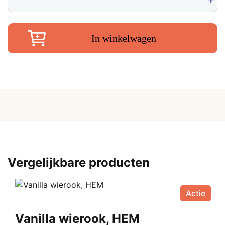
€
HEM
aantal
In winkelwagen
Vergelijkbare producten
Actie
Vanilla wierook, HEM