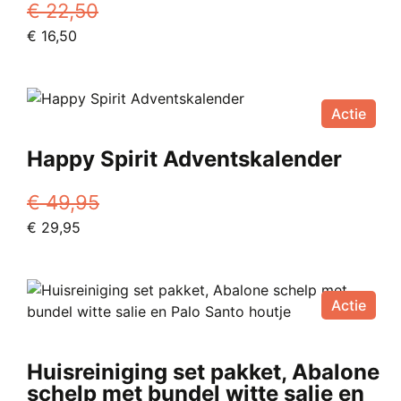
€
22,50
Oorspronkelijke
Huidige
€
16,50
prijs
prijs
was:
is:
€ 22,50.
€ 16,50.
Actie
Happy Spirit Adventskalender
€
49,95
Oorspronkelijke
Huidige
€
29,95
prijs
prijs
was:
is:
€ 49,95.
€ 29,95.
Actie
Huisreiniging set pakket, Abalone
schelp met bundel witte salie en