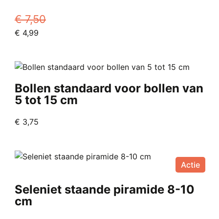
€
7,50
Oorspronkelijke
Huidige
€
4,99
prijs
prijs
was:
is:
€ 7,50.
€ 4,99.
Bollen standaard voor bollen van
5 tot 15 cm
€
3,75
Actie
Seleniet staande piramide 8-10
cm