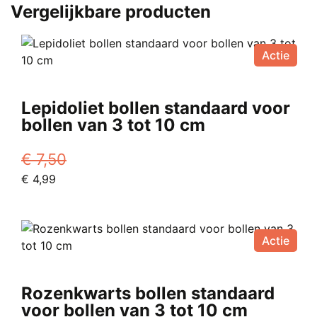
Vergelijkbare producten
Actie
Lepidoliet bollen standaard voor
bollen van 3 tot 10 cm
€
7,50
Oorspronkelijke
Huidige
€
4,99
prijs
prijs
was:
is:
€ 7,50.
€ 4,99.
Actie
Rozenkwarts bollen standaard
voor bollen van 3 tot 10 cm