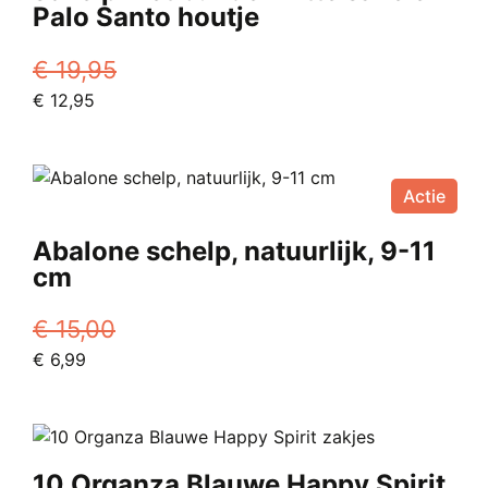
Palo Santo houtje
€
19,95
Oorspronkelijke
Huidige
€
12,95
prijs
prijs
was:
is:
€ 19,95.
€ 12,95.
Actie
Abalone schelp, natuurlijk, 9-11
cm
€
15,00
Oorspronkelijke
Huidige
€
6,99
prijs
prijs
was:
is:
€ 15,00.
€ 6,99.
10 Organza Blauwe Happy Spirit