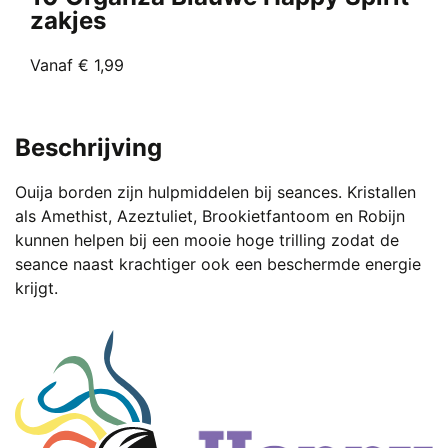
zakjes
Vanaf
€
1,99
Dit
product
heeft
Beschrijving
meerdere
variaties.
Ouija borden zijn hulpmiddelen bij seances. Kristallen
Deze
als
Amethist
,
Azeztuliet
,
Brookietfantoom
en
Robijn
optie
kunnen helpen bij een mooie hoge trilling zodat de
kan
seance naast krachtiger ook een beschermde energie
gekozen
krijgt.
worden
op
de
productpagina