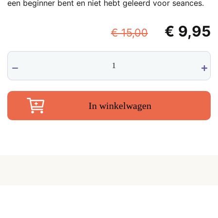
een beginner bent en niet hebt geleerd voor seances.
Oorspronk
€
9,95
€
15,00
prijs
p
Ouija
was:
i
bord
€ 15,00.
€
Mystifying
Oracle,
30
In winkelwagen
cm
aantal