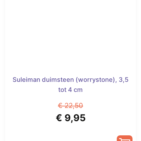
optie
kan
gekozen
worden
op
de
productpagina
Suleiman duimsteen (worrystone), 3,5
tot 4 cm
€
22,50
Oorspronkelijke
Huidige
€
9,95
prijs
prijs