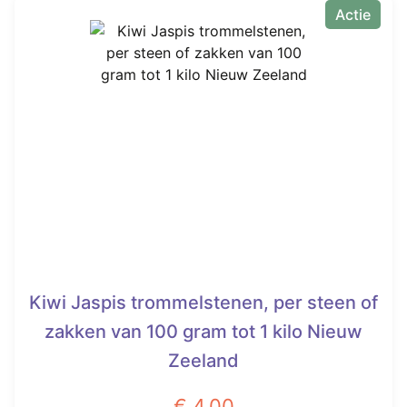
heeft
Actie
€ 2,50.
meerdere
variaties.
Deze
optie
kan
gekozen
worden
op
de
productpagina
Kiwi Jaspis trommelstenen, per steen of
zakken van 100 gram tot 1 kilo Nieuw
Zeeland
€
4,00