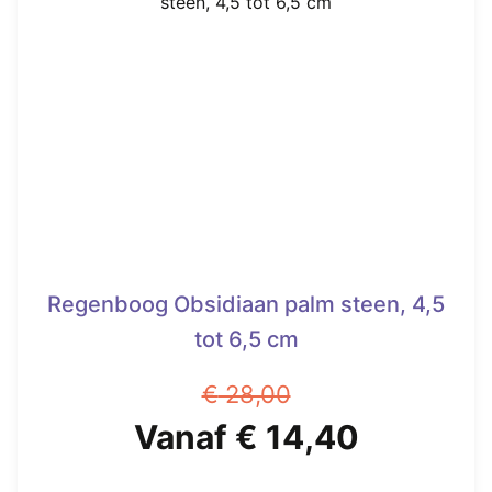
Deze
optie
kan
gekozen
worden
op
de
productpagina
Regenboog Obsidiaan palm steen, 4,5
tot 6,5 cm
€
28,00
Oorspronkelijke
Huidige
Vanaf
€
14,40
prijs
prijs