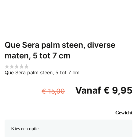
Que Sera palm steen, diverse
maten, 5 tot 7 cm
Que Sera palm steen, 5 tot 7 cm
Oorspronkelijke
Vanaf
€
9,95
€
15,00
prijs
p
was:
i
Gewicht
€ 15,00.
€