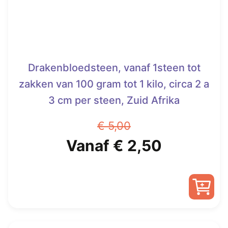
de
productpagina
Drakenbloedsteen, vanaf 1steen tot
zakken van 100 gram tot 1 kilo, circa 2 a
3 cm per steen, Zuid Afrika
€
5,00
Oorspronkelijke
Huidige
Vanaf
€
2,50
prijs
prijs
was:
is:
Dit
€ 5,00.
Vanaf
product