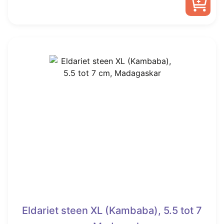
was:
is:
€ 22,50.
€ 9,95.
Eldariet steen XL (Kambaba), 5.5 tot 7