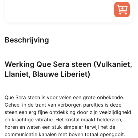
was:
is:
Dit
€ 28,00.
Vanaf
product
heeft
Beschrijving
€ 14,40.
meerdere
variaties.
Deze
Werking Que Sera steen (Vulkaniet,
optie
Llaniet, Blauwe Liberiet)
kan
gekozen
worden
op
Que Sera steen is voor velen een grote onbekende.
de
Geheel in de trant van verborgen pareltjes is deze
productpagina
steen een erg fijne ontdekking door zijn veelzijdigheid
en krachtige vibratie. Het kristal maakt helderzien,
horen en weten een stuk simpeler terwijl het de
communicatie kanalen met boven totaal opengooit.