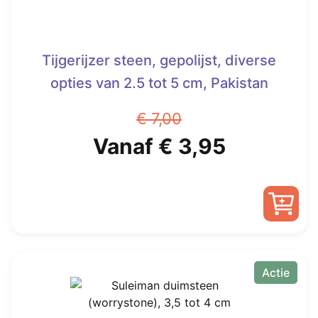
Tijgerijzer steen, gepolijst, diverse
opties van 2.5 tot 5 cm, Pakistan
€
7,00
Oorspronkelijke
Huidige
Vanaf
€
3,95
prijs
prijs
was:
is:
Dit
€ 7,00.
Vanaf
product
heeft
Actie
€ 3,95.
meerdere
variaties.
Deze