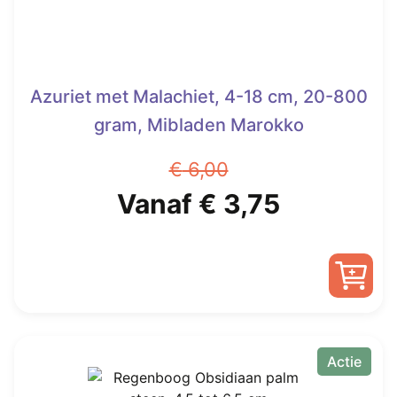
Azuriet met Malachiet, 4-18 cm, 20-800
gram, Mibladen Marokko
€
6,00
Oorspronkelijke
Huidige
Vanaf
€
3,75
prijs
prijs
was:
is:
Dit
€ 6,00.
Vanaf
product
heeft
Actie
€ 3,75.
meerdere
variaties.