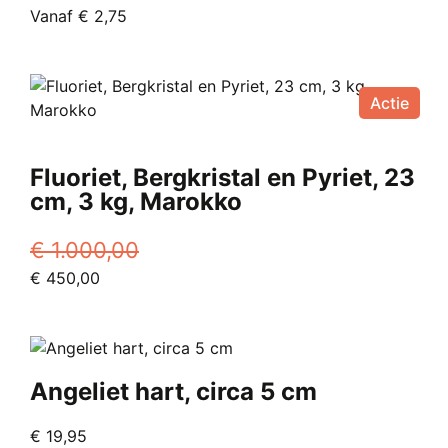
Oorspronkelijke
Huidige
Vanaf
€
2,75
op
prijs
Dit
prijs
de
was:
product
is:
productpagina
€ 5,00.
heeft
Vanaf
Actie
meerdere
€ 2,75.
variaties.
Deze
Fluoriet, Bergkristal en Pyriet, 23
optie
cm, 3 kg, Marokko
kan
gekozen
€
1.000,00
worden
Oorspronkelijke
Huidige
€
450,00
op
prijs
prijs
de
was:
is:
productpagina
€ 1.000,00.
€ 450,00.
Angeliet hart, circa 5 cm
€
19,95