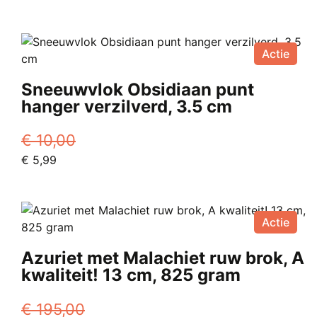
Actie
Sneeuwvlok Obsidiaan punt
hanger verzilverd, 3.5 cm
€
10,00
Oorspronkelijke
Huidige
€
5,99
prijs
prijs
was:
is:
€ 10,00.
€ 5,99.
Actie
Azuriet met Malachiet ruw brok, A
kwaliteit! 13 cm, 825 gram
€
195,00