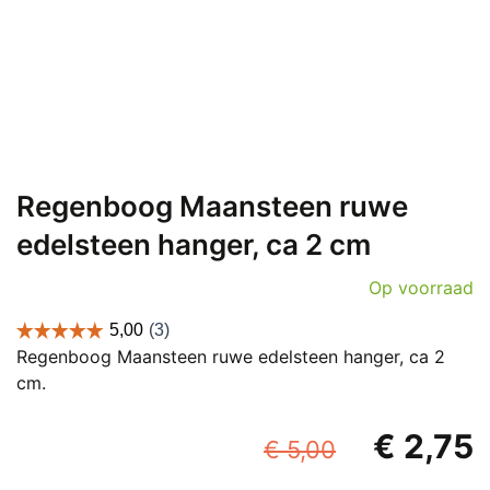
Regenboog Maansteen ruwe
edelsteen hanger, ca 2 cm
Op voorraad
Regenboog Maansteen ruwe edelsteen hanger, ca 2
cm.
Oorspron
€
2,75
€
5,00
prijs
p