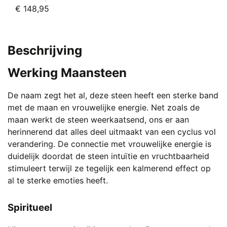
Oorspronkelijke
Huidige
€
148,95
prijs
prijs
was:
is:
€ 195,00.
€ 148,95.
Beschrijving
Werking Maansteen
De naam zegt het al, deze steen heeft een sterke band
met de maan en vrouwelijke energie. Net zoals de
maan werkt de steen weerkaatsend, ons er aan
herinnerend dat alles deel uitmaakt van een cyclus vol
verandering. De connectie met vrouwelijke energie is
duidelijk doordat de steen intuïtie en vruchtbaarheid
stimuleert terwijl ze tegelijk een kalmerend effect op
al te sterke emoties heeft.
Spiritueel