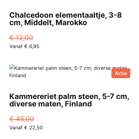
Chalcedoon elementaaltje, 3-8
cm, Middelt, Marokko
€
12,00
Oorspronkelijke
Huidige
Vanaf
€
6,95
prijs
Dit
prijs
was:
product
is:
€ 12,00.
heeft
Vanaf
Actie
meerdere
€ 6,95.
variaties.
Deze
Kammereriet palm steen, 5-7 cm,
optie
diverse maten, Finland
kan
gekozen
€
45,00
worden
Oorspronkelijke
Huidige
Vanaf
€
22,50
op
prijs
Dit
prijs
de