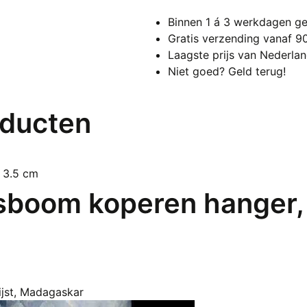
92
Binnen 1 á 3 werkdagen ge
ste
Gratis verzending vanaf 9
zilv
Laagste prijs van Nederla
ver
Niet goed? Geld terug!
aan
oducten
sboom koperen hanger,