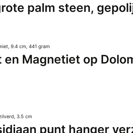
grote palm steen, gepol
t en Magnetiet op Dolom
diaan punt hanger verz