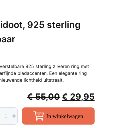
ridoot, 925 sterling
baar
verstelbare 925 sterling zilveren ring met
erfijnde bladaccenten. Een elegante ring
ieuwende lichtheid uitstraalt.
Oorspronkelijke
Huidige
€
55,00
€
29,95
prijs
prijs
g
was:
is:
In winkelwagen
af'
€ 55,00.
€ 29,95
idoot,