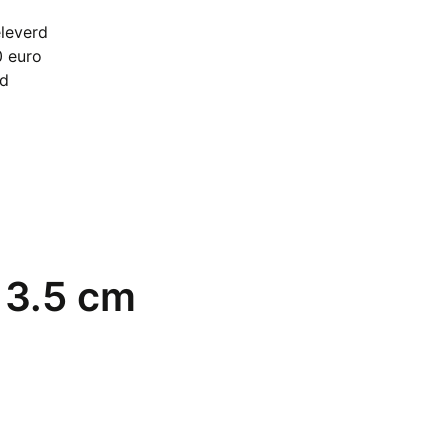
5
leverd
rling
0 euro
er,
nd
stelbaar
tal
 3.5 cm