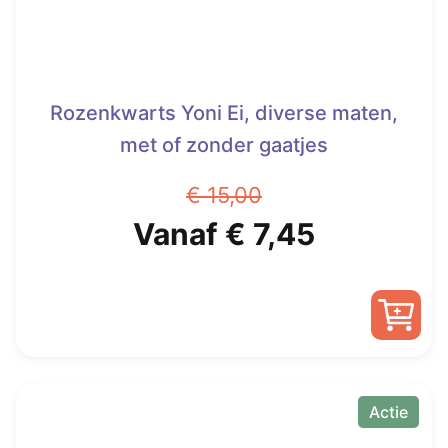
Rozenkwarts Yoni Ei, diverse maten,
met of zonder gaatjes
€
15,00
Oorspronkelijke
Huidige
Vanaf
€
7,45
prijs
prijs
was:
is:
Dit
€ 15,00.
Vanaf
product
heeft
Actie
€ 7,45.
meerdere