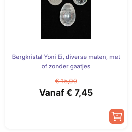
gekozen
worden
op
de
productpagina
Bergkristal Yoni Ei, diverse maten, met
of zonder gaatjes
€
15,00
Oorspronkelijke
Huidige
Vanaf
€
7,45
prijs
prijs
was:
is:
Dit