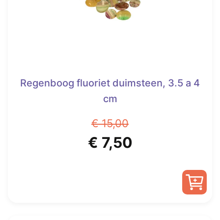
Regenboog fluoriet duimsteen, 3.5 a 4
cm
€
15,00
Oorspronkelijke
Huidige
€
7,50
prijs
prijs
was:
is:
€ 15,00.
€ 7,50.