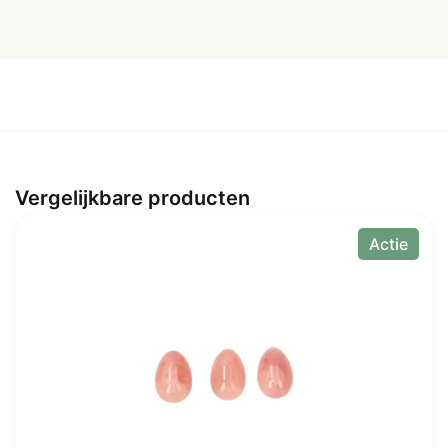
gaatjes
aantal
Vergelijkbare producten
Actie