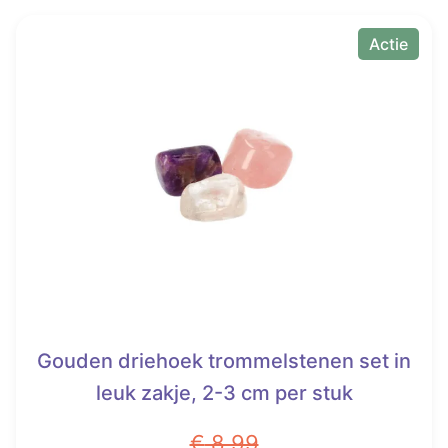
€ 15,00.
Vanaf
product
heeft
Actie
€ 7,45.
meerdere
variaties.
Deze
optie
kan
gekozen
worden
op
de
productpagina
Gouden driehoek trommelstenen set in
leuk zakje, 2-3 cm per stuk
€
8,99