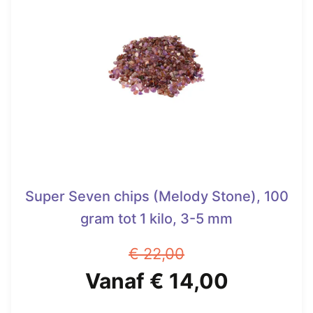
variaties.
Deze
optie
kan
gekozen
worden
op
de
productpagina
Super Seven chips (Melody Stone), 100
gram tot 1 kilo, 3-5 mm
€
22,00
Oorspronkelijke
Huidige
Vanaf
€
14,00