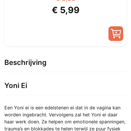
Oorspronkelijke
Huidige
€
5,99
prijs
prijs
was:
is:
€ 8,99.
€ 5,99.
Beschrijving
Yoni Ei
Een Yoni ei is een edelstenen ei dat in de vagina kan
worden ingebracht. Vervolgens zal het Yoni ei daar
haar werk doen. Ze helpen om emotionele spanningen,
trauma’s en blokkades te helen terwijl ze puur fysiek