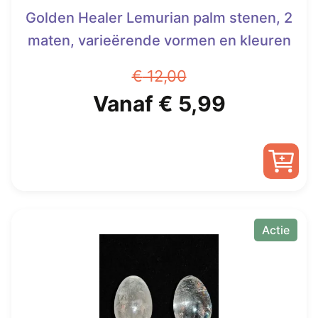
Golden Healer Lemurian palm stenen, 2
maten, varieërende vormen en kleuren
€
12,00
Oorspronkelijke
Huidige
Vanaf
€
5,99
prijs
prijs
was:
is:
Dit
€ 12,00.
Vanaf
product
heeft
Actie
€ 5,99.
meerdere
variaties.
Deze
optie
kan