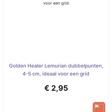
Deze
optie
kan
gekozen
worden
op
de
productpagina
Golden Healer Lemurian dubbelpunten,
4-5 cm, ideaal voor een grid
€
2,95