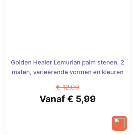
Golden Healer Lemurian palm stenen, 2
maten, varieërende vormen en kleuren
€
12,00
Oorspronkelijke
Huidige
Vanaf
€
5,99
prijs
prijs
was:
is: