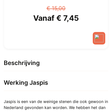
€
15,00
Oorspronkelijke
Huidige
Vanaf
€
7,45
prijs
prijs
was:
is:
Dit
€ 15,00.
Vanaf
product
heeft
Beschrijving
€ 7,45.
meerdere
variaties.
Deze
Werking Jaspis
optie
kan
gekozen
Jaspis is een van de weinige stenen die ook gewoon in
worden
Nederland gevonden kan worden. We hebben het dan
op