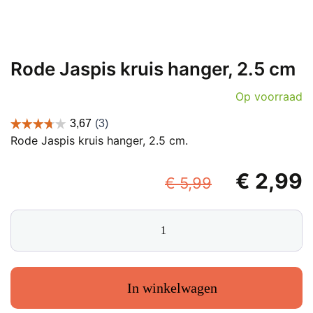
Rode Jaspis kruis hanger, 2.5 cm
Op voorraad
Rode Jaspis kruis hanger, 2.5 cm.
Oorspronk
€
2,99
€
5,99
prijs
p
Rode
was:
i
Jaspis
€ 5,99.
€
kruis
hanger,
2.5
In winkelwagen
cm