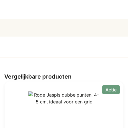
aantal
Vergelijkbare producten
Actie