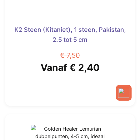
productpagina
K2 Steen (Kitaniet), 1 steen, Pakistan,
2.5 tot 5 cm
€
7,50
Oorspronkelijke
Huidige
Vanaf
€
2,40
prijs
prijs
was:
is:
Dit
€ 7,50.
Vanaf
product
heeft
€ 2,40.
meerdere
variaties.