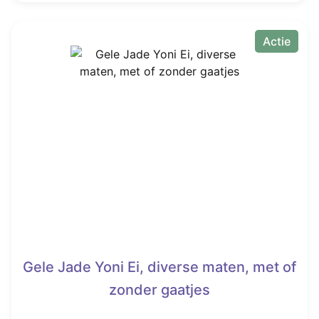
Dit
€ 12,00.
Vanaf
product
heeft
Actie
€ 5,99.
meerdere
variaties.
Deze
optie
kan
gekozen
worden
op
de
productpagina
Gele Jade Yoni Ei, diverse maten, met of
zonder gaatjes