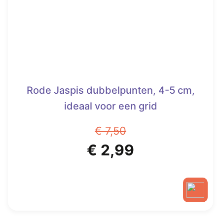
Rode Jaspis dubbelpunten, 4-5 cm,
ideaal voor een grid
€
7,50
Oorspronkelijke
Huidige
€
2,99
prijs
prijs
was:
is:
€ 7,50.
€ 2,99.