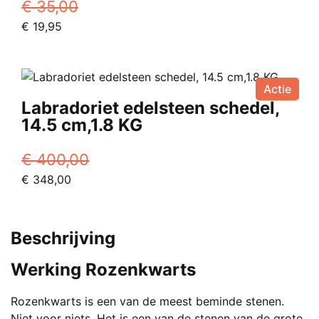
€
35,00
Oorspronkelijke
Huidige
€
19,95
prijs
prijs
was:
is:
€ 35,00.
€ 19,95.
Actie
Labradoriet edelsteen schedel,
14.5 cm,1.8 KG
€
400,00
Oorspronkelijke
Huidige
€
348,00
prijs
prijs
was:
is:
€ 400,00.
€ 348,00.
Beschrijving
Werking Rozenkwarts
Rozenkwarts is een van de meest beminde stenen.
Niet voor niets. Het is een van de stenen van de grote