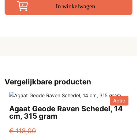
€ 398,00.
€
In winkelwagen
sc
11
c
1
k
aa
Vergelijkbare producten
Actie
Agaat Geode Raven Schedel, 14
cm, 315 gram
€
118,00