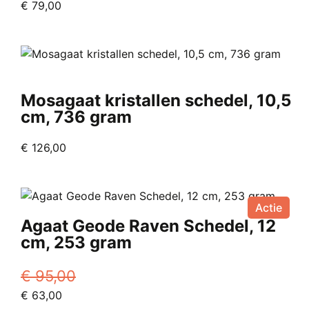
Oorspronkelijke
Huidige
€
79,00
prijs
prijs
was:
is:
€ 118,00.
€ 79,00.
Mosagaat kristallen schedel, 10,5
cm, 736 gram
€
126,00
Actie
Agaat Geode Raven Schedel, 12
cm, 253 gram
€
95,00
Oorspronkelijke
Huidige
€
63,00