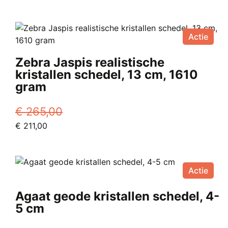
prijs
prijs
was:
is:
€ 250,00.
€ 199,00.
Actie
Zebra Jaspis realistische
kristallen schedel, 13 cm, 1610
gram
€
265,00
Oorspronkelijke
Huidige
€
211,00
prijs
prijs
was:
is:
€ 265,00.
€ 211,00.
Actie
Agaat geode kristallen schedel, 4-
5 cm