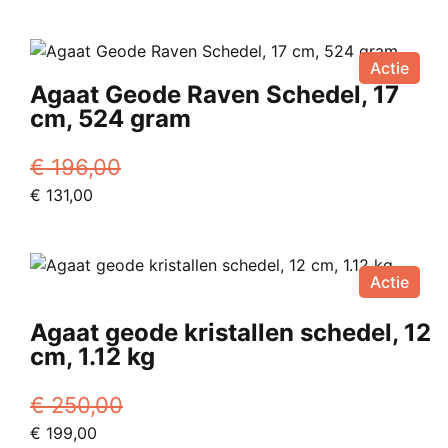
prijs
prijs
was:
is:
€ 95,00.
€ 63,00.
Actie
Agaat Geode Raven Schedel, 17
cm, 524 gram
€
196,00
Oorspronkelijke
Huidige
€
131,00
prijs
prijs
was:
is:
€ 196,00.
€ 131,00.
Actie
Agaat geode kristallen schedel, 12
cm, 1.12 kg
€
250,00
Oorspronkelijke
Huidige
€
199,00