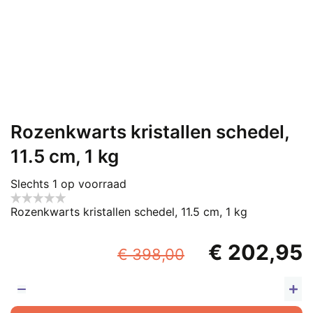
Rozenkwarts kristallen schedel,
11.5 cm, 1 kg
Slechts 1 op voorraad
Rozenkwarts kristallen schedel, 11.5 cm, 1 kg
Oorspronkel
€
202,95
€
398,00
prijs
p
was:
i
R
kr