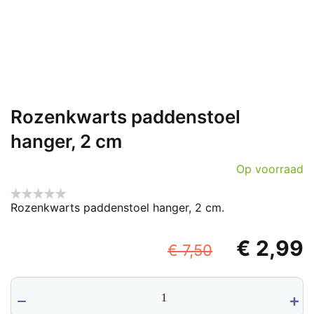
Rozenkwarts paddenstoel
hanger, 2 cm
Op voorraad
Rozenkwarts paddenstoel hanger, 2 cm.
Oorspronk
€
2,99
€
7,50
prijs
p
Rozenkwarts
was:
i
paddenstoel