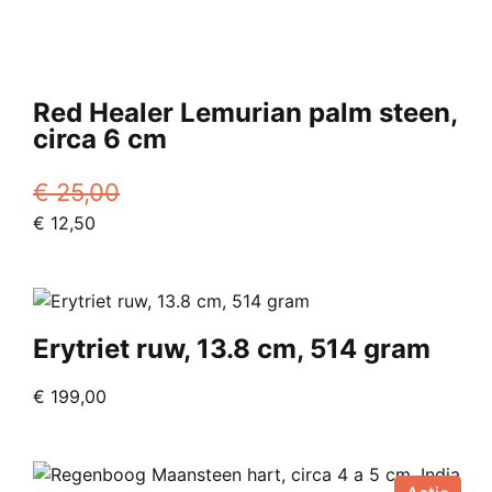
Red Healer Lemurian palm steen,
circa 6 cm
€
25,00
Oorspronkelijke
Huidige
€
12,50
prijs
prijs
was:
is:
€ 25,00.
€ 12,50.
Erytriet ruw, 13.8 cm, 514 gram
€
199,00