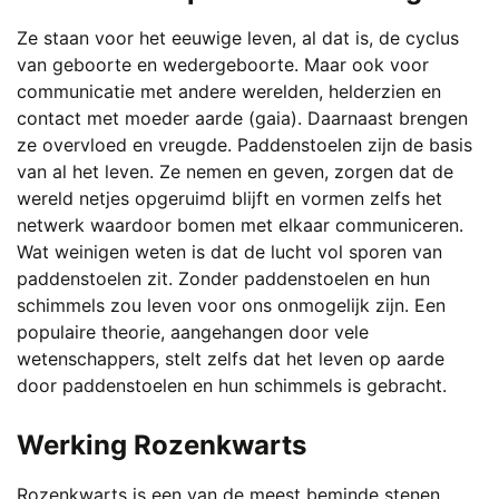
Deze
optie
Ze staan voor het eeuwige leven, al dat is, de cyclus
kan
van geboorte en wedergeboorte. Maar ook voor
gekozen
communicatie met andere werelden, helderzien en
worden
contact met moeder aarde (gaia). Daarnaast brengen
op
ze overvloed en vreugde. Paddenstoelen zijn de basis
de
van al het leven. Ze nemen en geven, zorgen dat de
productpagina
wereld netjes opgeruimd blijft en vormen zelfs het
netwerk waardoor bomen met elkaar communiceren.
Wat weinigen weten is dat de lucht vol sporen van
paddenstoelen zit. Zonder paddenstoelen en hun
schimmels zou leven voor ons onmogelijk zijn. Een
populaire theorie, aangehangen door vele
wetenschappers, stelt zelfs dat het leven op aarde
door paddenstoelen en hun schimmels is gebracht.
Werking Rozenkwarts
Rozenkwarts is een van de meest beminde stenen.