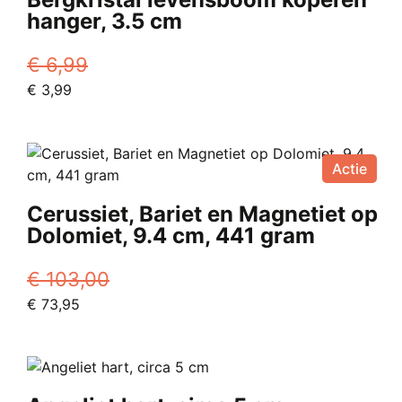
hanger, 3.5 cm
€
6,99
Oorspronkelijke
Huidige
€
3,99
prijs
prijs
was:
is:
€ 6,99.
€ 3,99.
Actie
Cerussiet, Bariet en Magnetiet op
Dolomiet, 9.4 cm, 441 gram
€
103,00
Oorspronkelijke
Huidige
€
73,95
prijs
prijs
was:
is:
€ 103,00.
€ 73,95.