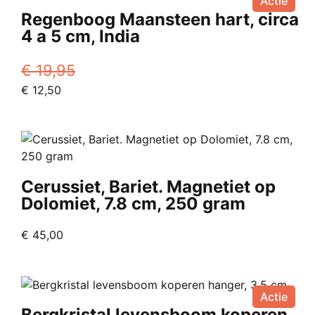
Actie
Regenboog Maansteen hart, circa
4 a 5 cm, India
€
19,95
Oorspronkelijke
Huidige
€
12,50
prijs
prijs
was:
is:
€ 19,95.
€ 12,50.
Cerussiet, Bariet. Magnetiet op
Dolomiet, 7.8 cm, 250 gram
€
45,00
Actie
Bergkristal levensboom koperen