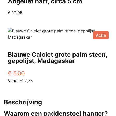
Angeliet hart, circa 5 cm
€
19,95
Actie
Blauwe Calciet grote palm steen,
gepolijst, Madagaskar
€
5,00
Oorspronkelijke
Huidige
Vanaf
€
2,75
prijs
Dit
prijs
was:
product
is:
€ 5,00.
heeft
Vanaf
Beschrijving
meerdere
€ 2,75.
variaties.
Waarom een paddenstoel hanger?