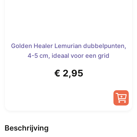
op
de
productpagina
Golden Healer Lemurian dubbelpunten,
4-5 cm, ideaal voor een grid
€
2,95
Beschrijving