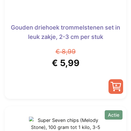
productpagina
Gouden driehoek trommelstenen set in
leuk zakje, 2-3 cm per stuk
€
8,99
Oorspronkelijke
Huidige
€
5,99
prijs
prijs
was:
is:
€ 8,99.
€ 5,99.
Actie