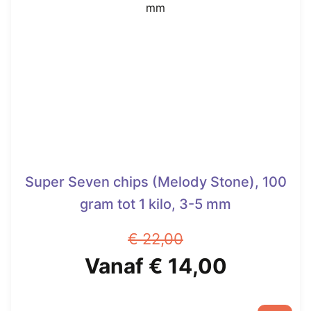
Super Seven chips (Melody Stone), 100
gram tot 1 kilo, 3-5 mm
€
22,00
Oorspronkelijke
Huidige
Vanaf
€
14,00
prijs
prijs