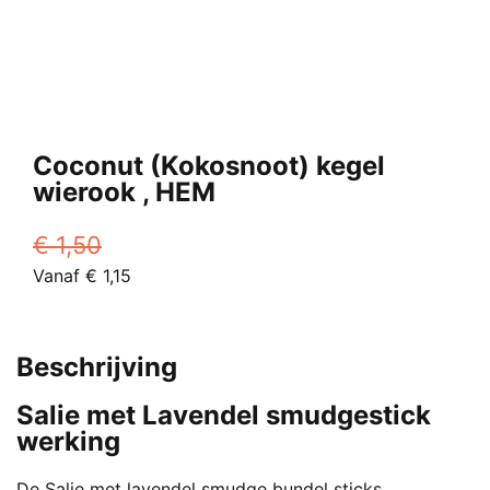
Coconut (Kokosnoot) kegel
wierook , HEM
€
1,50
Oorspronkelijke
Huidige
Vanaf
€
1,15
prijs
Dit
prijs
was:
product
is:
€ 1,50.
heeft
Vanaf
Beschrijving
meerdere
€ 1,15.
variaties.
Salie met Lavendel smudgestick
Deze
werking
optie
kan
De Salie met lavendel smudge bundel sticks