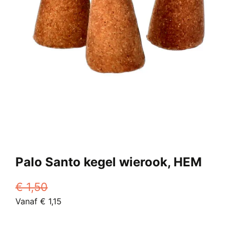
Palo Santo kegel wierook, HEM
€
1,50
Oorspronkelijke
Huidige
Vanaf
€
1,15
prijs
Dit
prijs
was:
product
is: