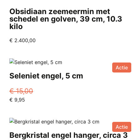
Obsidiaan zeemeermin met
schedel en golven, 39 cm, 10.3
kilo
€
2.400,00
Actie
Seleniet engel, 5 cm
€
15,00
Oorspronkelijke
Huidige
€
9,95
prijs
prijs
was:
is:
€ 15,00.
€ 9,95.
Actie
Bergkristal engel hanger, circa 3