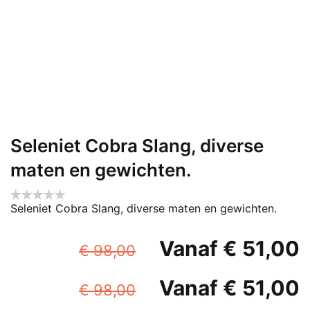
Seleniet Cobra Slang, diverse
maten en gewichten.
Seleniet Cobra Slang, diverse maten en gewichten.
Oorspronkelijke
Vanaf
€
51,00
€
98,00
prijs
p
Oorspronkelijke
Vanaf
€
51,00
was:
i
€
98,00
prijs
p