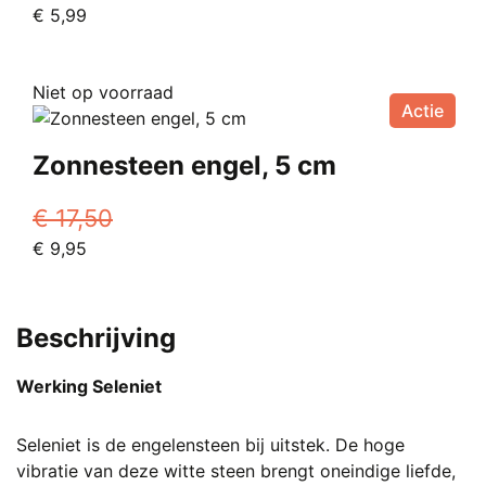
Oorspronkelijke
Huidige
€
5,99
prijs
prijs
was:
is:
Niet op voorraad
€ 8,99.
€ 5,99.
Actie
Zonnesteen engel, 5 cm
€
17,50
Oorspronkelijke
Huidige
€
9,95
prijs
prijs
was:
is:
€ 17,50.
€ 9,95.
Beschrijving
Werking Seleniet
Seleniet is de engelensteen bij uitstek. De hoge
vibratie van deze witte steen brengt oneindige liefde,