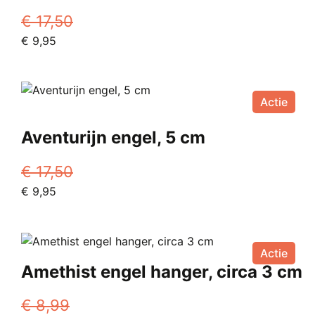
€
17,50
Oorspronkelijke
Huidige
€
9,95
prijs
prijs
was:
is:
€ 17,50.
€ 9,95.
Actie
Aventurijn engel, 5 cm
€
17,50
Oorspronkelijke
Huidige
€
9,95
prijs
prijs
was:
is:
€ 17,50.
€ 9,95.
Actie
Amethist engel hanger, circa 3 cm
€
8,99