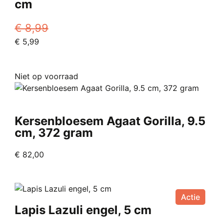
cm
€
8,99
Oorspronkelijke
Huidige
€
5,99
prijs
prijs
was:
is:
Niet op voorraad
€ 8,99.
€ 5,99.
Kersenbloesem Agaat Gorilla, 9.5
cm, 372 gram
€
82,00
Actie
Lapis Lazuli engel, 5 cm